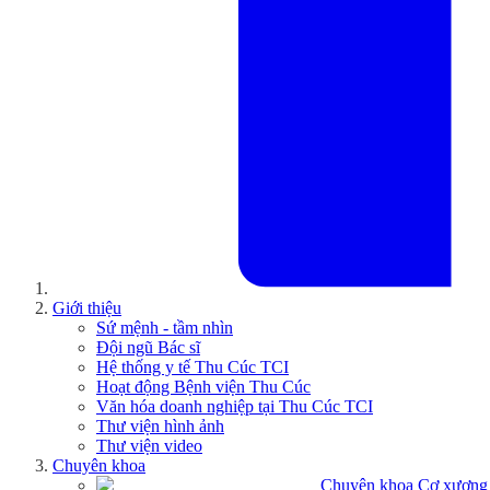
Giới thiệu
Sứ mệnh - tầm nhìn
Đội ngũ Bác sĩ
Hệ thống y tế Thu Cúc TCI
Hoạt động Bệnh viện Thu Cúc
Văn hóa doanh nghiệp tại Thu Cúc TCI
Thư viện hình ảnh
Thư viện video
Chuyên khoa
Chuyên khoa Cơ xương