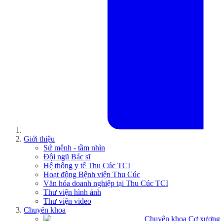
Giới thiệu
Sứ mệnh - tầm nhìn
Đội ngũ Bác sĩ
Hệ thống y tế Thu Cúc TCI
Hoạt động Bệnh viện Thu Cúc
Văn hóa doanh nghiệp tại Thu Cúc TCI
Thư viện hình ảnh
Thư viện video
Chuyên khoa
Chuyên khoa Cơ xương