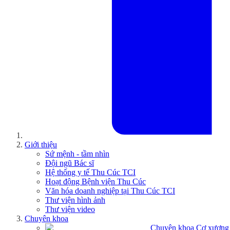
Giới thiệu
Sứ mệnh - tầm nhìn
Đội ngũ Bác sĩ
Hệ thống y tế Thu Cúc TCI
Hoạt động Bệnh viện Thu Cúc
Văn hóa doanh nghiệp tại Thu Cúc TCI
Thư viện hình ảnh
Thư viện video
Chuyên khoa
Chuyên khoa Cơ xương