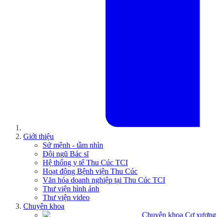
Giới thiệu
Sứ mệnh - tầm nhìn
Đội ngũ Bác sĩ
Hệ thống y tế Thu Cúc TCI
Hoạt động Bệnh viện Thu Cúc
Văn hóa doanh nghiệp tại Thu Cúc TCI
Thư viện hình ảnh
Thư viện video
Chuyên khoa
Chuyên khoa Cơ xương