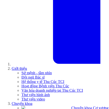
Giới thiệu
Sứ mệnh - tầm nhìn
Đội ngũ Bác sĩ
Hệ thống y tế Thu Cúc TCI
Hoạt động Bệnh viện Thu Cúc
Văn hóa doanh nghiệp tại Thu Cúc TCI
Thư viện hình ảnh
Thư viện video
Chuyên khoa
Chuyên khoa Cơ xương