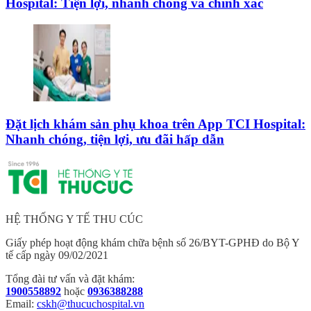
Hospital: Tiện lợi, nhanh chóng và chính xác
Đặt lịch khám sản phụ khoa trên App TCI Hospital:
Nhanh chóng, tiện lợi, ưu đãi hấp dẫn
HỆ THỐNG Y TẾ THU CÚC
Giấy phép hoạt động khám chữa bệnh số 26/BYT-GPHĐ do Bộ Y
tế cấp ngày 09/02/2021
Tổng đài tư vấn và đặt khám:
1900558892
hoặc
0936388288
Email:
cskh@thucuchospital.vn