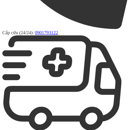
Cấp cứu (24/24):
0901793122