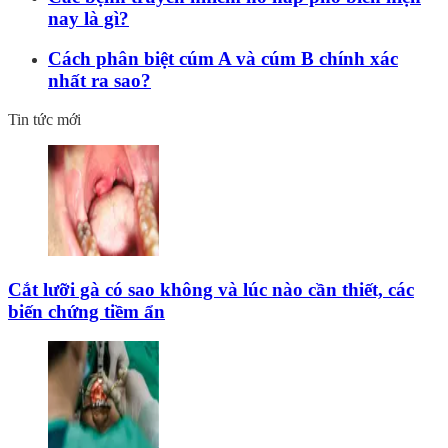
nay là gì?
Cách phân biệt cúm A và cúm B chính xác
nhất ra sao?
Tin tức mới
Cắt lưỡi gà có sao không và lúc nào cần thiết, các
biến chứng tiềm ẩn