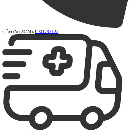
Cấp cứu (24/24):
0901793122