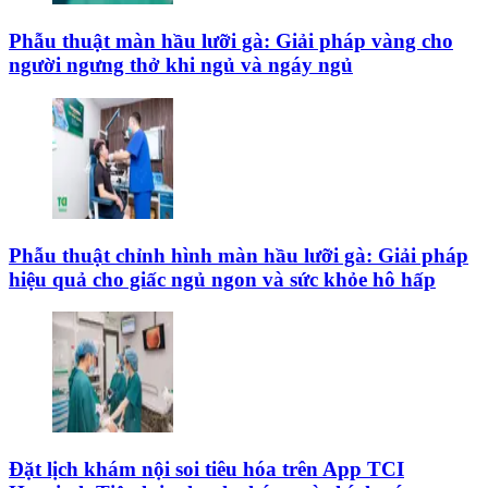
Phẫu thuật màn hầu lưỡi gà: Giải pháp vàng cho
người ngưng thở khi ngủ và ngáy ngủ
Phẫu thuật chỉnh hình màn hầu lưỡi gà: Giải pháp
hiệu quả cho giấc ngủ ngon và sức khỏe hô hấp
Đặt lịch khám nội soi tiêu hóa trên App TCI