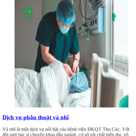
Dịch vụ phẫu thuật vá nhĩ
Vá nhĩ là một dịch vụ nổi bật của bệnh viện ĐKQT Thu Cúc. Với
đội ngũ bác sĩ chuyên khoa đầu ngành, cơ sở vật chất hiện đại, vô