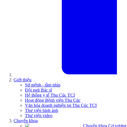
Giới thiệu
Sứ mệnh - tầm nhìn
Đội ngũ Bác sĩ
Hệ thống y tế Thu Cúc TCI
Hoạt động Bệnh viện Thu Cúc
Văn hóa doanh nghiệp tại Thu Cúc TCI
Thư viện hình ảnh
Thư viện video
Chuyên khoa
Chuyên khoa Cơ xương