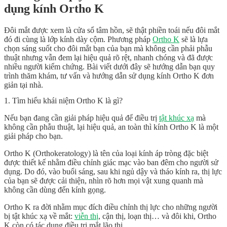
dụng kính Ortho K
Đôi mắt được xem là cửa sổ tâm hồn, sẽ thật phiền toái nếu đôi mắt
đó đi cùng là lớp kính dày cộm. Phương pháp
Ortho K
sẽ là lựa
chọn sáng suốt cho đôi mắt bạn của bạn mà không cần phải phẫu
thuật nhưng vẫn đem lại hiệu quả rõ rệt, nhanh chóng và đã được
nhiều người kiểm chứng. Bài viết dưới đây sẽ hướng dẫn bạn quy
trình thăm khám, tư vấn và hướng dẫn sử dụng kính Ortho K đơn
giản tại nhà.
1. Tìm hiểu khái niệm Ortho K là gì?
Nếu bạn đang cần giải pháp hiệu quả để điều trị
tật khúc xạ
mà
không cần phẫu thuật, lại hiệu quả, an toàn thì kính Ortho K là một
giải pháp cho bạn.
Ortho K (Orthokeratology) là tên của loại kính áp tròng đặc biệt
được thiết kế nhằm điều chỉnh giác mạc vào ban đêm cho người sử
dụng. Do đó, vào buổi sáng, sau khi ngủ dậy và tháo kính ra, thị lực
của bạn sẽ được cải thiện, nhìn rõ hơn mọi vật xung quanh mà
không cần dùng đến kính gọng.
Ortho K ra đời nhằm mục đích điều chỉnh thị lực cho những người
bị tật khúc xạ về mắt:
viễn thị
, cận thị, loạn thị… và đôi khi, Ortho
K còn có tác dụng điều trị mắt lão thị.