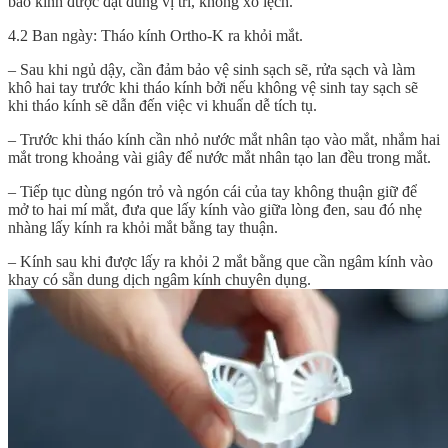
bảo kính được đặt đúng vị trí, không xô lệch.
4.2 Ban ngày: Tháo kính Ortho-K ra khỏi mắt.
– Sau khi ngủ dậy, cần đảm bảo vệ sinh sạch sẽ, rửa sạch và làm
khô hai tay trước khi tháo kính bởi nếu không vệ sinh tay sạch sẽ
khi tháo kính sẽ dẫn đến việc vi khuẩn dễ tích tụ.
– Trước khi tháo kính cần nhỏ nước mắt nhân tạo vào mắt, nhắm hai
mắt trong khoảng vài giây để nước mắt nhân tạo lan đều trong mắt.
– Tiếp tục dùng ngón trỏ và ngón cái của tay không thuận giữ để
mở to hai mí mắt, đưa que lấy kính vào giữa lòng đen, sau đó nhẹ
nhàng lấy kính ra khỏi mắt bằng tay thuận.
– Kính sau khi được lấy ra khỏi 2 mắt bằng que cần ngâm kính vào
khay có sẵn dung dịch ngâm kính chuyên dụng.