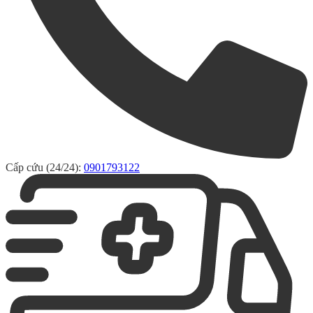
Cấp cứu (24/24):
0901793122