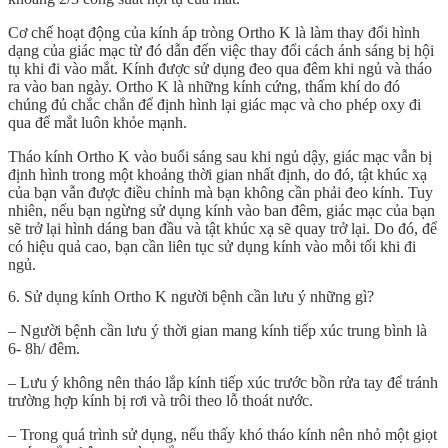
Cơ chế hoạt động của kính áp tròng Ortho K là làm thay đổi hình
dạng của giác mạc từ đó dẫn đến việc thay đổi cách ánh sáng bị hội
tụ khi đi vào mắt. Kính được sử dụng đeo qua đêm khi ngủ và tháo
ra vào ban ngày. Ortho K là những kính cứng, thấm khí do đó
chúng đủ chắc chắn để định hình lại giác mạc và cho phép oxy đi
qua để mắt luôn khỏe mạnh.
Tháo kính Ortho K vào buổi sáng sau khi ngủ dậy, giác mạc vẫn bị
định hình trong một khoảng thời gian nhất định, do đó, tật khúc xạ
của bạn vẫn được điều chỉnh mà bạn không cần phải đeo kính. Tuy
nhiên, nếu bạn ngừng sử dụng kính vào ban đêm, giác mạc của bạn
sẽ trở lại hình dáng ban đầu và tật khúc xạ sẽ quay trở lại. Do đó, để
có hiệu quả cao, bạn cần liên tục sử dụng kính vào mỗi tối khi đi
ngủ.
6. Sử dụng kính Ortho K người bệnh cần lưu ý những gì?
– Người bệnh cần lưu ý thời gian mang kính tiếp xúc trung bình là
6- 8h/ đêm.
– Lưu ý không nên tháo lắp kính tiếp xúc trước bồn rửa tay để tránh
trường hợp kính bị rơi và trôi theo lỗ thoát nước.
– Trong quá trình sử dụng, nếu thấy khó tháo kính nên nhỏ một giọt