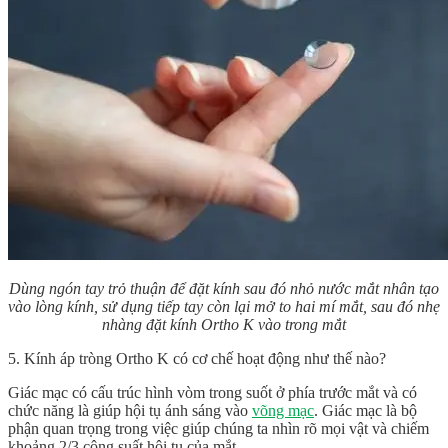
Dùng ngón tay trỏ thuận để đặt kính sau đó nhỏ nước mắt nhân tạo
vào lòng kính, sử dụng tiếp tay còn lại mở to hai mí mắt, sau đó nhẹ
nhàng đặt kính Ortho K vào trong mắt
5. Kính áp tròng Ortho K có cơ chế hoạt động như thế nào?
Giác mạc có cấu trúc hình vòm trong suốt ở phía trước mắt và có
chức năng là giúp hội tụ ánh sáng vào
võng mạc
. Giác mạc là bộ
phận quan trọng trong việc giúp chúng ta nhìn rõ mọi vật và chiếm
khoảng 2/3 công suất hội tụ của mắt.