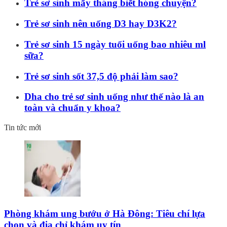
Trẻ sơ sinh mấy tháng biết hóng chuyện?
Trẻ sơ sinh nên uống D3 hay D3K2?
Trẻ sơ sinh 15 ngày tuổi uống bao nhiêu ml
sữa?
Trẻ sơ sinh sốt 37,5 độ phải làm sao?
Dha cho trẻ sơ sinh uống như thế nào là an
toàn và chuẩn y khoa?
Tin tức mới
Phòng khám ung bướu ở Hà Đông: Tiêu chí lựa
chọn và địa chỉ khám uy tín