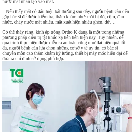
nước mắt nhân tạo vào mắt.
– Nếu thấy mắt có dấu hiệu bất thường sau đây, người bệnh cần đến
gặp bác sĩ để được kiểm tra, thăm khám như: mắt bị đỏ, cộm, đau
nhức, chảy nước mắt nhiều, mắt xuất hiện nhiều ghèn, dử….
Có thể thấy rằng, kính áp tròng Ortho K đang là một trong những
phương pháp điều trị tật khúc xạ tiên tiến hiện nay. Tuy nhiên, để
quá trình thực hiện được diễn ra an toàn cũng như đạt hiệu quả tối
đa, người bệnh cần lựa chọn những cơ sở y tế uy tín, có bác sĩ
chuyên môn cao thăm khám kỹ lưỡng, thiết bị máy móc hiện đại để
đưa ra chỉ định sử dụng phù hợp.