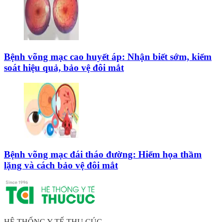
Bệnh võng mạc cao huyết áp: Nhận biết sớm, kiểm
soát hiệu quả, bảo vệ đôi mắt
Bệnh võng mạc đái tháo đường: Hiểm họa thầm
lặng và cách bảo vệ đôi mắt
HỆ THỐNG Y TẾ THU CÚC