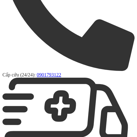
Cấp cứu (24/24):
0901793122