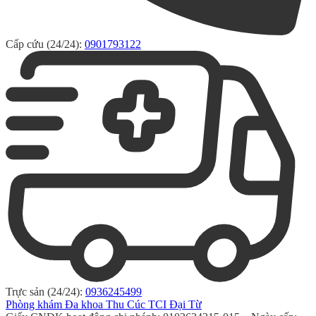
Cấp cứu (24/24):
0901793122
Trực sản (24/24):
0936245499
Phòng khám Đa khoa Thu Cúc TCI Đại Từ