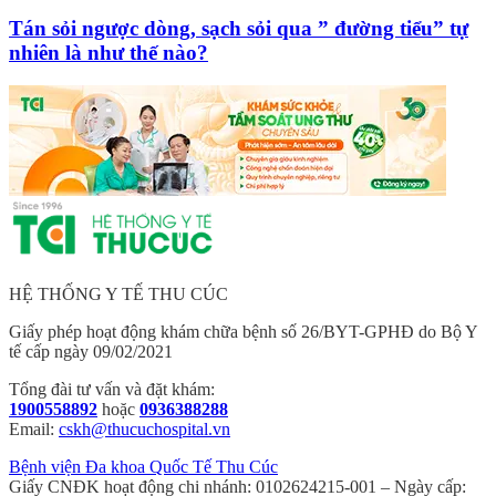
Tán sỏi ngược dòng, sạch sỏi qua ” đường tiểu” tự
nhiên là như thế nào?
HỆ THỐNG Y TẾ THU CÚC
Giấy phép hoạt động khám chữa bệnh số 26/BYT-GPHĐ do Bộ Y
tế cấp ngày 09/02/2021
Tổng đài tư vấn và đặt khám:
1900558892
hoặc
0936388288
Email:
cskh@thucuchospital.vn
Bệnh viện Đa khoa Quốc Tế Thu Cúc
Giấy CNĐK hoạt động chi nhánh: 0102624215-001 – Ngày cấp: