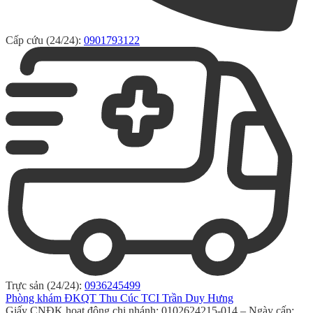
Cấp cứu (24/24):
0901793122
Trực sản (24/24):
0936245499
Phòng khám ĐKQT Thu Cúc TCI Trần Duy Hưng
Giấy CNĐK hoạt động chi nhánh: 0102624215-014 – Ngày cấp: