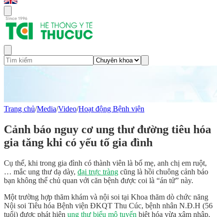
Trang chủ
/
Media
/
Video
/
Hoạt động Bệnh viện
Cảnh báo nguy cơ ung thư đường tiêu hóa
gia tăng khi có yếu tố gia đình
Cụ thể, khi trong gia đình có thành viên là bố mẹ, anh chị em ruột,
… mắc ung thư dạ dày,
đại trực tràng
cũng là hồi chuông cảnh báo
bạn không thể chủ quan với căn bệnh được coi là “án tử” này.
Một trường hợp thăm khám và nội soi tại Khoa thăm dò chức năng
Nội soi Tiêu hóa Bệnh viện ĐKQT Thu Cúc, bệnh nhân N.Đ.H (56
tuổi) được phát hiện
ung thư biểu mô tuyến
biệt hóa vừa xâm nhập.