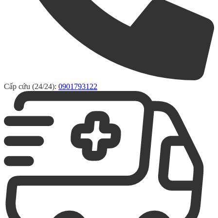
Cấp cứu (24/24):
0901793122