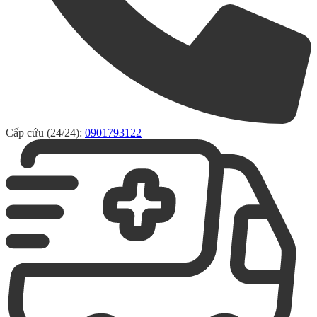
Cấp cứu (24/24):
0901793122