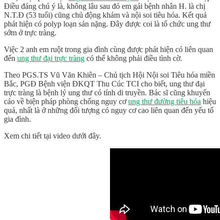
Điều đáng chú ý là, không lâu sau đó em gái bệnh nhân H. là chị
N.T.Đ (53 tuổi) cũng chủ động khám và nội soi tiêu hóa. Kết quả
phát hiện có polyp loạn sản nặng. Đây được coi là tổ chức ung thư
sớm ở trực tràng.
Việc 2 anh em ruột trong gia đình cùng được phát hiện có liên quan
đến
ung thư đại trực tràng
có thể không phải điều tình cờ.
Theo PGS.TS Vũ Văn Khiên – Chủ tịch Hội Nội soi Tiêu hóa miền
Bắc, PGĐ Bệnh viện ĐKQT Thu Cúc TCI cho biết, ung thư đại
trực tràng là bệnh lý ung thư có tính di truyền. Bác sĩ cũng khuyến
cáo về biện pháp phòng chống nguy cơ
ung thư đường tiêu hóa
hiệu
quả, nhất là ở những đối tượng có nguy cơ cao liên quan đến yếu tố
gia đình.
Xem chi tiết tại video dưới đây.