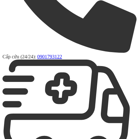
Cấp cứu (24/24):
0901793122