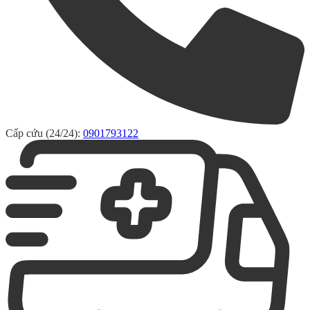
Cấp cứu (24/24):
0901793122