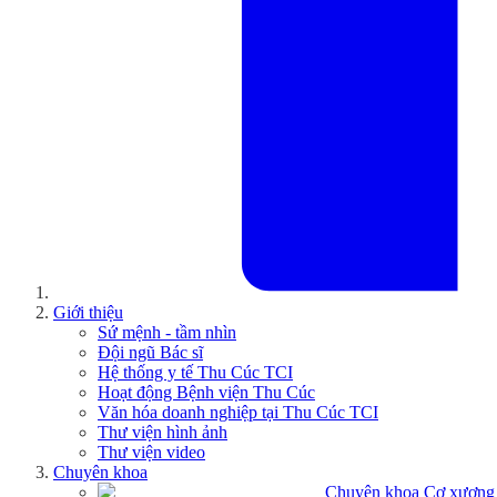
Giới thiệu
Sứ mệnh - tầm nhìn
Đội ngũ Bác sĩ
Hệ thống y tế Thu Cúc TCI
Hoạt động Bệnh viện Thu Cúc
Văn hóa doanh nghiệp tại Thu Cúc TCI
Thư viện hình ảnh
Thư viện video
Chuyên khoa
Chuyên khoa Cơ xương