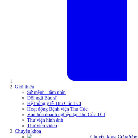
Giới thiệu
Sứ mệnh - tầm nhìn
Đội ngũ Bác sĩ
Hệ thống y tế Thu Cúc TCI
Hoạt động Bệnh viện Thu Cúc
Văn hóa doanh nghiệp tại Thu Cúc TCI
Thư viện hình ảnh
Thư viện video
Chuyên khoa
Chuyên khoa Cơ xương