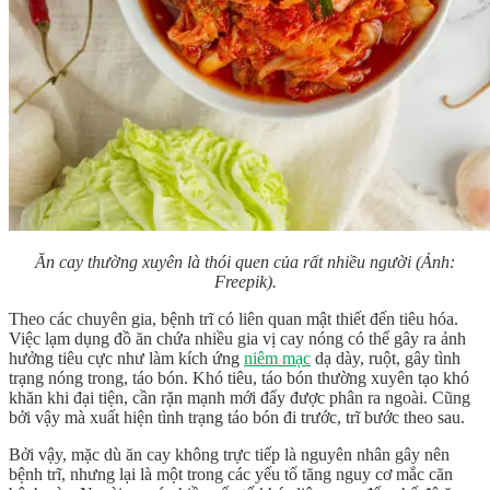
Ăn cay thường xuyên là thói quen của rất nhiều người (Ảnh:
Freepik).
Theo các chuyên gia, bệnh trĩ có liên quan mật thiết đến tiêu hóa.
Việc lạm dụng đồ ăn chứa nhiều gia vị cay nóng có thể gây ra ảnh
hưởng tiêu cực như làm kích ứng
niêm mạc
dạ dày, ruột, gây tình
trạng nóng trong, táo bón. Khó tiêu, táo bón thường xuyên tạo khó
khăn khi đại tiện, cần rặn mạnh mới đẩy được phân ra ngoài. Cũng
bởi vậy mà xuất hiện tình trạng táo bón đi trước, trĩ bước theo sau.
Bởi vậy, mặc dù ăn cay không trực tiếp là nguyên nhân gây nên
bệnh trĩ, nhưng lại là một trong các yếu tố tăng nguy cơ mắc căn