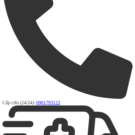
Cấp cứu (24/24):
0901793122