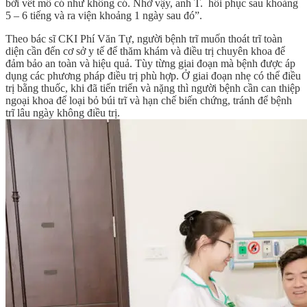
bởi vết mổ có như không có. Nhờ vậy, anh T. hồi phục sau khoảng
5 – 6 tiếng và ra viện khoảng 1 ngày sau đó”.
Theo bác sĩ CKI Phí Văn Tự, người bệnh trĩ muốn thoát trĩ toàn
diện cần đến cơ sở y tế để thăm khám và điều trị chuyên khoa để
đảm bảo an toàn và hiệu quả. Tùy từng giai đoạn mà bệnh được áp
dụng các phương pháp điều trị phù hợp. Ở giai đoạn nhẹ có thể điều
trị bằng thuốc, khi đã tiến triển và nặng thì người bệnh cần can thiệp
ngoại khoa để loại bỏ búi trĩ và hạn chế biến chứng, tránh để bệnh
trĩ lâu ngày không điều trị.