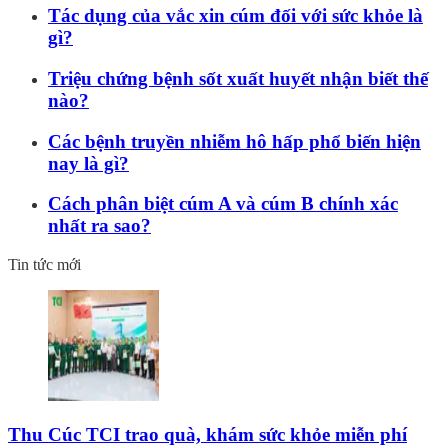
Tác dụng của vắc xin cúm đối với sức khỏe là
gì?
Triệu chứng bệnh sốt xuất huyết nhận biết thế
nào?
Các bệnh truyền nhiễm hô hấp phổ biến hiện
nay là gì?
Cách phân biệt cúm A và cúm B chính xác
nhất ra sao?
Tin tức mới
Thu Cúc TCI trao quà, khám sức khỏe miễn phí