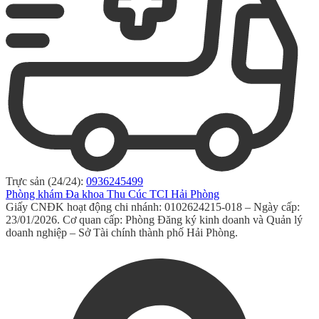
Trực sản (24/24):
0936245499
Phòng khám Đa khoa Thu Cúc TCI Hải Phòng
Giấy CNĐK hoạt động chi nhánh: 0102624215-018 – Ngày cấp:
23/01/2026. Cơ quan cấp: Phòng Đăng ký kinh doanh và Quản lý
doanh nghiệp – Sở Tài chính thành phố Hải Phòng.