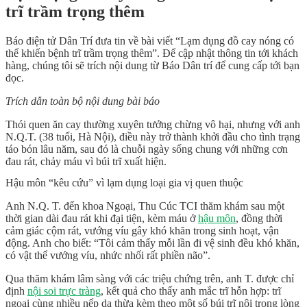
trĩ trầm trọng thêm
Báo điện tử Dân Trí đưa tin về bài viết “Lạm dụng đồ cay nóng có
thể khiến bệnh trĩ trầm trọng thêm”. Để cập nhật thông tin tới khách
hàng, chúng tôi sẽ trích nội dung từ Báo Dân trí để cung cấp tới bạn
đọc.
Trích dẫn toàn bộ nội dung bài báo
Thói quen ăn cay thường xuyên tưởng chừng vô hại, nhưng với anh
N.Q.T. (38 tuổi, Hà Nội), điều này trở thành khởi đầu cho tình trạng
táo bón lâu năm, sau đó là chuỗi ngày sống chung với những cơn
đau rát, chảy máu vì búi trĩ xuất hiện.
Hậu môn “kêu cứu” vì lạm dụng loại gia vị quen thuộc
Anh N.Q. T. đến khoa Ngoại, Thu Cúc TCI thăm khám sau một
thời gian dài đau rát khi đại tiện, kèm máu ở
hậu môn
, đồng thời
cảm giác cộm rát, vướng víu gây khó khăn trong sinh hoạt, vận
động. Anh cho biết: “Tôi cảm thấy mỗi lần đi vệ sinh đều khó khăn,
có vật thể vướng víu, nhức nhối rất phiền não”.
Qua thăm khám lâm sàng với các triệu chứng trên, anh T. được chỉ
định
nội soi trực tràng
, kết quả cho thấy anh mắc trĩ hỗn hợp: trĩ
ngoại cùng nhiều nếp da thừa kèm theo một số búi trĩ nội trong lòng