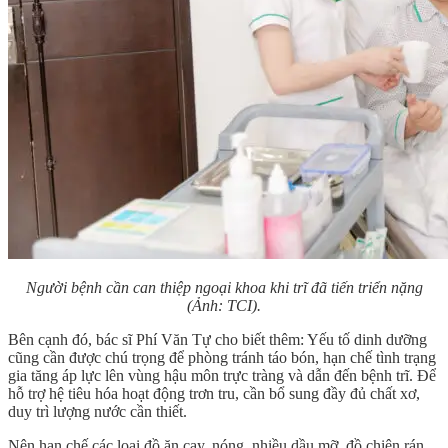
Người bệnh cần can thiệp ngoại khoa khi trĩ đã tiến triển nặng
(Ảnh: TCI).
Bên cạnh đó, bác sĩ Phí Văn Tự cho biết thêm: Yếu tố dinh dưỡng
cũng cần được chú trọng để phòng tránh táo bón, hạn chế tình trạng
gia tăng áp lực lên vùng hậu môn trực tràng và dẫn đến bệnh trĩ. Để
hỗ trợ hệ tiêu hóa hoạt động trơn tru, cần bổ sung đầy đủ chất xơ,
duy trì lượng nước cần thiết.
Nên hạn chế các loại đồ ăn cay, nóng, nhiều dầu mỡ, đồ chiên rán,