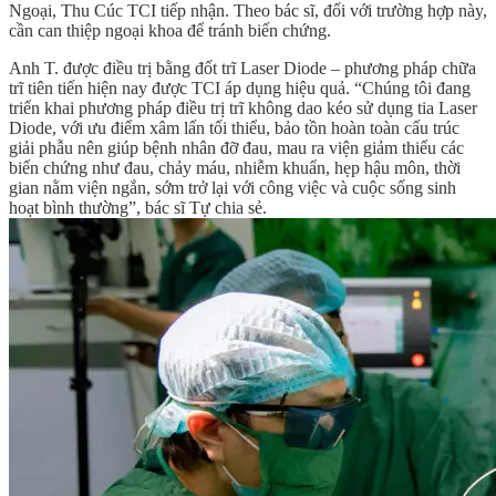
Ngoại, Thu Cúc TCI tiếp nhận. Theo bác sĩ, đối với trường hợp này,
cần can thiệp ngoại khoa để tránh biến chứng.
Anh T. được điều trị bằng đốt trĩ Laser Diode – phương pháp chữa
trĩ tiên tiến hiện nay được TCI áp dụng hiệu quả. “Chúng tôi đang
triển khai phương pháp điều trị trĩ không dao kéo sử dụng tia Laser
Diode, với ưu điểm xâm lấn tối thiểu, bảo tồn hoàn toàn cấu trúc
giải phẫu nên giúp bệnh nhân đỡ đau, mau ra viện giảm thiểu các
biến chứng như đau, chảy máu, nhiễm khuẩn, hẹp hậu môn, thời
gian nằm viện ngắn, sớm trở lại với công việc và cuộc sống sinh
hoạt bình thường”, bác sĩ Tự chia sẻ.