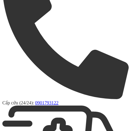
Cấp cứu (24/24):
0901793122