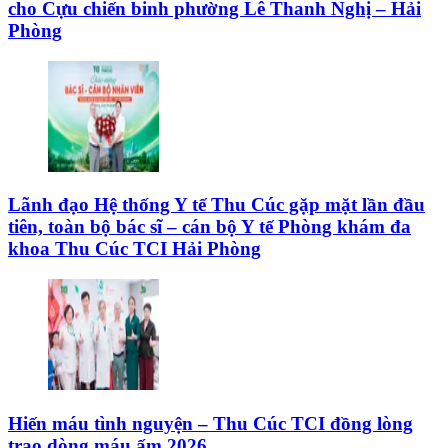
cho Cựu chiến binh phường Lê Thanh Nghị – Hải
Phòng
Lãnh đạo Hệ thống Y tế Thu Cúc gặp mặt lần đầu
tiên, toàn bộ bác sĩ – cán bộ Y tế Phòng khám đa
khoa Thu Cúc TCI Hải Phòng
Hiến máu tình nguyện – Thu Cúc TCI đồng lòng
trao dòng máu ấm 2026