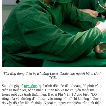
TCI ứng dụng điều trị trĩ bằng Laser Diode cho người bệnh (Ảnh:
TCI).
Sau khi gây tê
tủy sống
, quá trình đốt kéo dài khoảng 30 phút và
diễn ra thuận lợi, bệnh nhân T. tỉnh táo và trò chuyện thoải mái
trong suốt quá trình thực hiện. Bác sĩ Phí Văn Tự cho biết: “Độ
rộng của vết đường dẫn Laser vào trong búi trĩ chỉ khoảng 1-2mm,
do vậy độ xâm lấn rất thấp. Ngoài ra, nguy cơ nhiễm trùng rất thấp