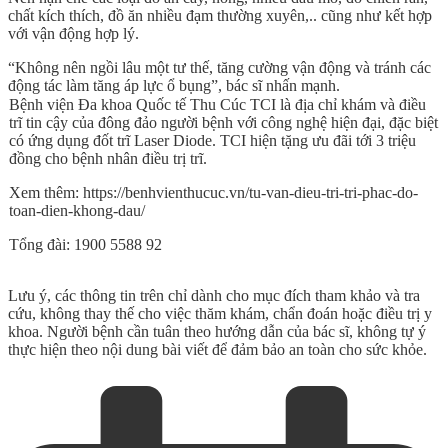
chất kích thích, đồ ăn nhiều đạm thường xuyên,.. cũng như kết hợp
với vận động hợp lý.
“Không nên ngồi lâu một tư thế, tăng cường vận động và tránh các
động tác làm tăng áp lực ổ bụng”, bác sĩ nhấn mạnh.
Bệnh viện Đa khoa Quốc tế Thu Cúc TCI là địa chỉ khám và điều
trĩ tin cậy của đông đảo người bệnh với công nghệ hiện đại, đặc biệt
có ứng dụng đốt trĩ Laser Diode. TCI hiện tặng ưu đãi tới 3 triệu
đồng cho bệnh nhân điều trị trĩ.
Xem thêm: https://benhvienthucuc.vn/tu-van-dieu-tri-tri-phac-do-
toan-dien-khong-dau/
Tổng đài: 1900 5588 92
Lưu ý, các thông tin trên chỉ dành cho mục đích tham khảo và tra
cứu, không thay thế cho việc thăm khám, chẩn đoán hoặc điều trị y
khoa. Người bệnh cần tuân theo hướng dẫn của bác sĩ, không tự ý
thực hiện theo nội dung bài viết để đảm bảo an toàn cho sức khỏe.