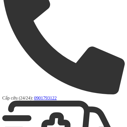
Cấp cứu (24/24):
0901793122