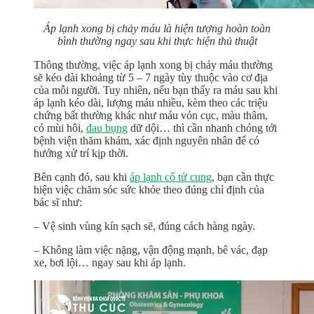
Áp lạnh xong bị chảy máu là hiện tượng hoàn toàn
bình thường ngay sau khi thực hiện thủ thuật
Thông thường, việc áp lạnh xong bị chảy máu thường
sẽ kéo dài khoảng từ 5 – 7 ngày tùy thuộc vào cơ địa
của mỗi người. Tuy nhiên, nếu bạn thấy ra máu sau khi
áp lạnh kéo dài, lượng máu nhiều, kèm theo các triệu
chứng bất thường khác như máu vón cục, màu thâm,
có mùi hôi,
đau bụng
dữ dội… thì cần nhanh chóng tới
bệnh viện thăm khám, xác định nguyên nhân để có
hướng xử trí kịp thời.
Bên cạnh đó, sau khi
áp lạnh cổ tử cung
, bạn cần thực
hiện việc chăm sóc sức khỏe theo đúng chỉ định của
bác sĩ như:
– Vệ sinh vùng kín sạch sẽ, đúng cách hàng ngày.
– Không làm việc nặng, vận động mạnh, bê vác, đạp
xe, bơi lội… ngay sau khi áp lạnh.