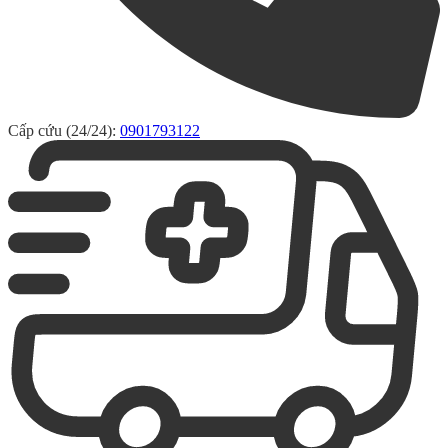
Cấp cứu (24/24):
0901793122