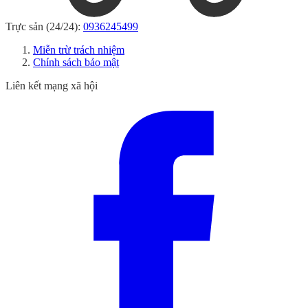
Trực sản (24/24):
0936245499
Miễn trừ trách nhiệm
Chính sách bảo mật
Liên kết mạng xã hội