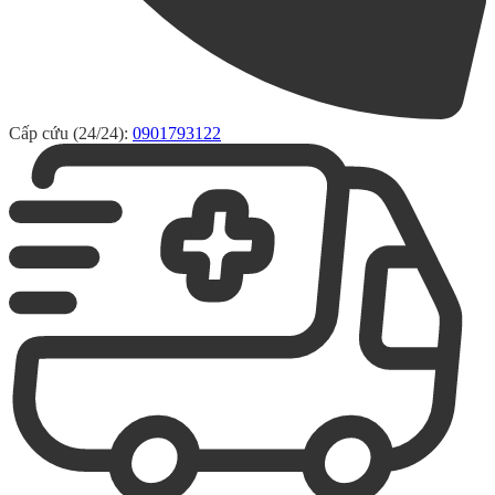
Cấp cứu (24/24):
0901793122