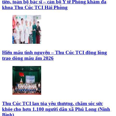
tiên, toàn bộ bác sĩ – cán bộ Y tế Phòng khám đa
khoa Thu Cúc TCI Hải Phòng
Hiến máu tình nguyện – Thu Cúc TCI đồng lòng
trao dòng máu ấm 2026
Thu Cúc TCI lan tỏa yêu thương, chăm sóc sức
khỏe cho hơn 1.100 người dân xã Phú Long (Ninh
Bình)