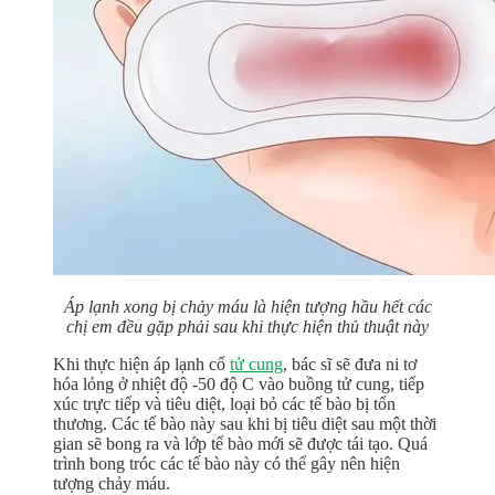
Áp lạnh xong bị chảy máu là hiện tượng hầu hết các
chị em đều gặp phải sau khi thực hiện thủ thuật này
Khi thực hiện áp lạnh cổ
tử cung
, bác sĩ sẽ đưa ni tơ
hóa lỏng ở nhiệt độ -50 độ C vào buồng tử cung, tiếp
xúc trực tiếp và tiêu diệt, loại bỏ các tế bào bị tổn
thương. Các tế bào này sau khi bị tiêu diệt sau một thời
gian sẽ bong ra và lớp tế bào mới sẽ được tái tạo. Quá
trình bong tróc các tế bào này có thể gây nên hiện
tượng chảy máu.