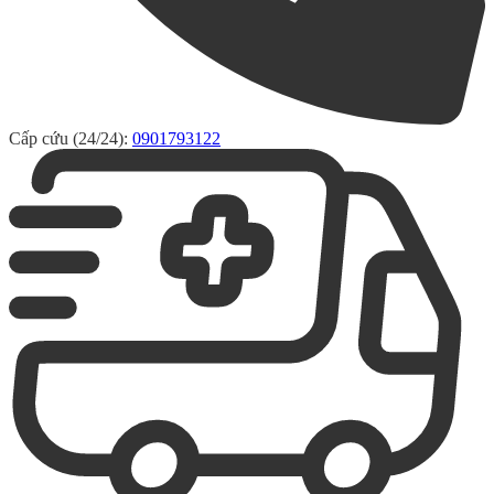
Cấp cứu (24/24):
0901793122