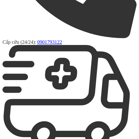
Cấp cứu (24/24):
0901793122