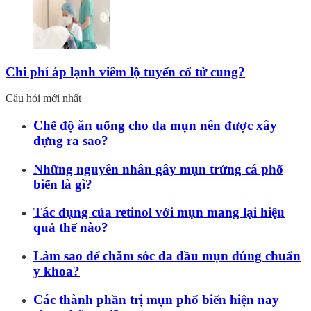
Chi phí áp lạnh viêm lộ tuyến cổ tử cung?
Câu hỏi mới nhất
Chế độ ăn uống cho da mụn nên được xây
dựng ra sao?
Những nguyên nhân gây mụn trứng cá phổ
biến là gì?
Tác dụng của retinol với mụn mang lại hiệu
quả thế nào?
Làm sao để chăm sóc da dầu mụn đúng chuẩn
y khoa?
Các thành phần trị mụn phổ biến hiện nay