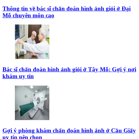
Thông tin về bác sĩ chẩn đoán hình ảnh giỏi ở Đại
Mỗ chuyên môn cao
Bác sĩ chẩn đoán hình ảnh giỏi ở Tây Mỗ: Gợi ý nơi
khám uy tín
Gợi ý phòng khám chẩn đoán hình ảnh ở Cầu Giấy
uy tín nên chọn