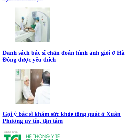
Danh sách bác sĩ chẩn đoán hình ảnh giỏi ở Hà
Đông được yêu thích
Gợi ý bác sĩ khám sức khỏe tổng quát ở Xuân
Phương uy tín, tận tâm