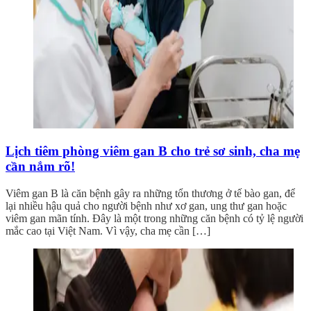
Lịch tiêm phòng viêm gan B cho trẻ sơ sinh, cha mẹ
cần nắm rõ!
Viêm gan B là căn bệnh gây ra những tổn thương ở tế bào gan, để
lại nhiều hậu quả cho người bệnh như xơ gan, ung thư gan hoặc
viêm gan mãn tính. Đây là một trong những căn bệnh có tỷ lệ người
mắc cao tại Việt Nam. Vì vậy, cha mẹ cần […]