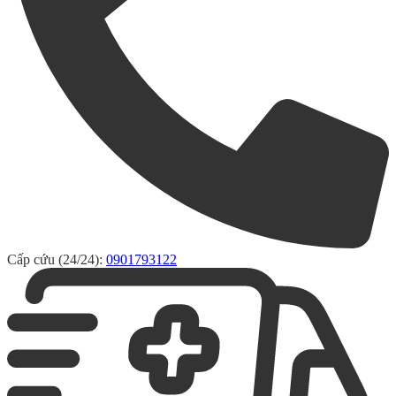
Cấp cứu (24/24):
0901793122