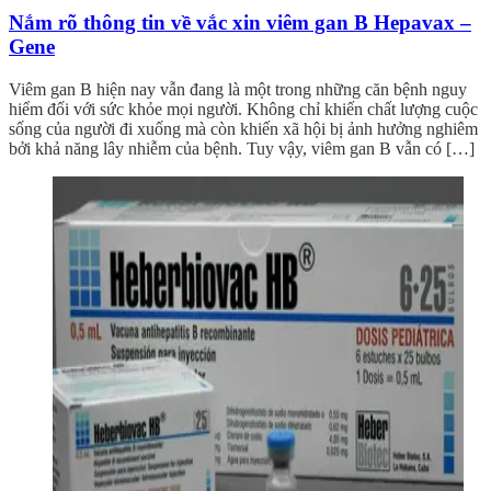
Nắm rõ thông tin về vắc xin viêm gan B Hepavax –
Gene
Viêm gan B hiện nay vẫn đang là một trong những căn bệnh nguy
hiểm đối với sức khỏe mọi người. Không chỉ khiến chất lượng cuộc
sống của người đi xuống mà còn khiến xã hội bị ảnh hưởng nghiêm
bởi khả năng lây nhiễm của bệnh. Tuy vậy, viêm gan B vẫn có […]