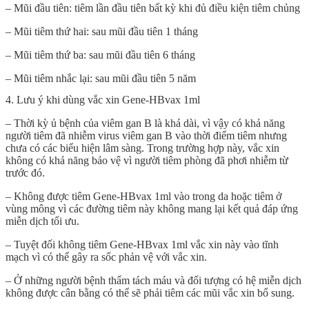
– Mũi đầu tiên: tiêm lần đầu tiên bất kỳ khi đủ điều kiện tiêm chủng
– Mũi tiêm thứ hai: sau mũi đầu tiên 1 tháng
– Mũi tiêm thứ ba: sau mũi đầu tiên 6 tháng
– Mũi tiêm nhắc lại: sau mũi đầu tiên 5 năm
4. Lưu ý khi dùng vắc xin Gene-HBvax 1ml
– Thời kỳ ủ bệnh của viêm gan B là khá dài, vì vậy có khả năng
người tiêm đã nhiễm virus viêm gan B vào thời điểm tiêm nhưng
chưa có các biểu hiện lâm sàng. Trong trường hợp này, vắc xin
không có khả năng bảo vệ vì người tiêm phòng đã phơi nhiễm từ
trước đó.
– Không được tiêm Gene-HBvax 1ml vào trong da hoặc tiêm ở
vùng mông vì các đường tiêm này không mang lại kết quả đáp ứng
miễn dịch tối ưu.
– Tuyệt đối không tiêm Gene-HBvax 1ml vắc xin này vào tĩnh
mạch vì có thể gây ra sốc phản vệ với vắc xin.
– Ở những người bệnh thẩm tách máu và đối tượng có hệ miễn dịch
không được cân bằng có thể sẽ phải tiêm các mũi vắc xin bổ sung.