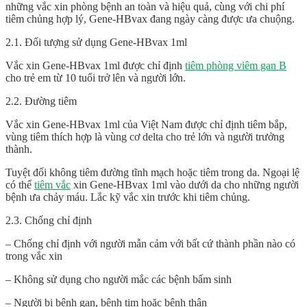
những vắc xin phòng bệnh an toàn và hiệu quả, cùng với chi phí
tiêm chủng hợp lý, Gene-HBvax đang ngày càng được ưa chuộng.
2.1. Đối tượng sử dụng Gene-HBvax 1ml
Vắc xin Gene-HBvax 1ml được chỉ định
tiêm phòng viêm gan B
cho trẻ em từ 10 tuổi trở lên và người lớn.
2.2. Đường tiêm
Vắc xin Gene-HBvax 1ml của Việt Nam được chỉ định tiêm bắp,
vùng tiêm thích hợp là vùng cơ delta cho trẻ lớn và người trưởng
thành.
Tuyệt đối không tiêm đường tĩnh mạch hoặc tiêm trong da. Ngoại lệ
có thể
tiêm vắc
xin Gene-HBvax 1ml vào dưới da cho những người
bệnh ưa chảy máu. Lắc kỹ vắc xin trước khi tiêm chủng.
2.3. Chống chỉ định
– Chống chỉ định với người mẫn cảm với bất cứ thành phần nào có
trong vắc xin
– Không sử dụng cho người mắc các bệnh bẩm sinh
– Người bị bệnh gan, bệnh tim hoặc bệnh thận