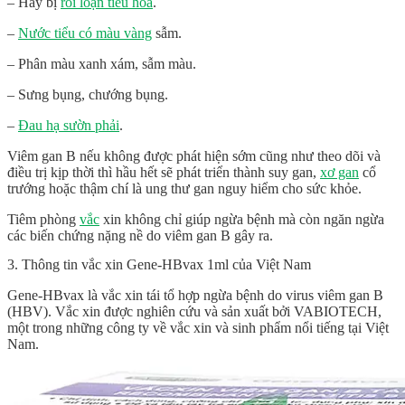
– Hay bị
rối loạn tiêu hóa
.
–
Nước tiểu có màu vàng
sẫm.
– Phân màu xanh xám, sẫm màu.
– Sưng bụng, chướng bụng.
–
Đau hạ sườn phải
.
Viêm gan B nếu không được phát hiện sớm cũng như theo dõi và
điều trị kịp thời thì hầu hết sẽ phát triển thành suy gan,
xơ gan
cổ
trướng hoặc thậm chí là ung thư gan nguy hiểm cho sức khỏe.
Tiêm phòng
vắc
xin không chỉ giúp ngừa bệnh mà còn ngăn ngừa
các biến chứng nặng nề do viêm gan B gây ra.
3. Thông tin vắc xin Gene-HBvax 1ml của Việt Nam
Gene-HBvax là vắc xin tái tổ hợp ngừa bệnh do virus viêm gan B
(HBV). Vắc xin được nghiên cứu và sản xuất bởi VABIOTECH,
một trong những công ty về vắc xin và sinh phẩm nổi tiếng tại Việt
Nam.