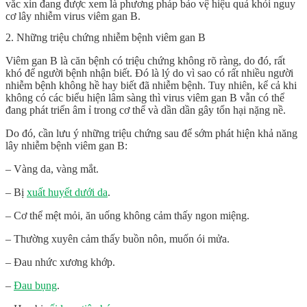
vắc xin đang được xem là phương pháp bảo vệ hiệu quả khỏi nguy
cơ lây nhiễm virus viêm gan B.
2. Những triệu chứng nhiễm bệnh viêm gan B
Viêm gan B là căn bệnh có triệu chứng không rõ ràng, do đó, rất
khó để người bệnh nhận biết. Đó là lý do vì sao có rất nhiều người
nhiễm bệnh không hề hay biết đã nhiễm bệnh. Tuy nhiên, kể cả khi
không có các biểu hiện lâm sàng thì virus viêm gan B vẫn có thể
đang phát triển âm ỉ trong cơ thể và dần dần gây tổn hại nặng nề.
Do đó, cần lưu ý những triệu chứng sau để sớm phát hiện khả năng
lây nhiễm bệnh viêm gan B:
– Vàng da, vàng mắt.
– Bị
xuất huyết dưới da
.
– Cơ thể mệt mỏi, ăn uống không cảm thấy ngon miệng.
– Thường xuyên cảm thấy buồn nôn, muốn ói mửa.
– Đau nhức xương khớp.
–
Đau bụng
.