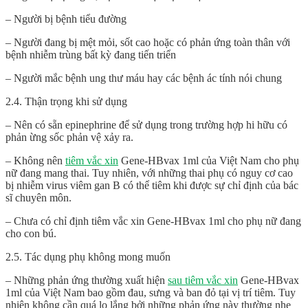
– Người bị bệnh tiểu đường
– Người đang bị mệt mỏi, sốt cao hoặc có phản ứng toàn thân với
bệnh nhiễm trùng bất kỳ đang tiến triển
– Người mắc bệnh ung thư máu hay các bệnh ác tính nói chung
2.4. Thận trọng khi sử dụng
– Nên có sẵn epinephrine để sử dụng trong trường hợp hi hữu có
phản ừng sốc phản vệ xảy ra.
– Không nên
tiêm vắc xin
Gene-HBvax 1ml của Việt Nam cho phụ
nữ đang mang thai. Tuy nhiên, với những thai phụ có nguy cơ cao
bị nhiễm virus viêm gan B có thể tiêm khi được sự chỉ định của bác
sĩ chuyên môn.
– Chưa có chỉ định tiêm vắc xin Gene-HBvax 1ml cho phụ nữ đang
cho con bú.
2.5. Tác dụng phụ không mong muốn
– Những phản ứng thường xuất hiện
sau tiêm vắc xin
Gene-HBvax
1ml của Việt Nam bao gồm đau, sưng và ban đỏ tại vị trí tiêm. Tuy
nhiên không cần quá lo lắng bởi những phản ứng này thường nhẹ