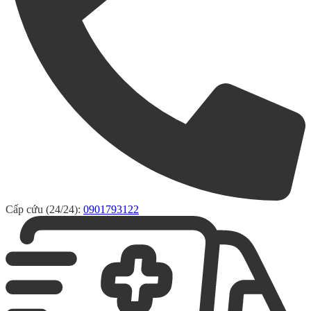
Cấp cứu (24/24):
0901793122