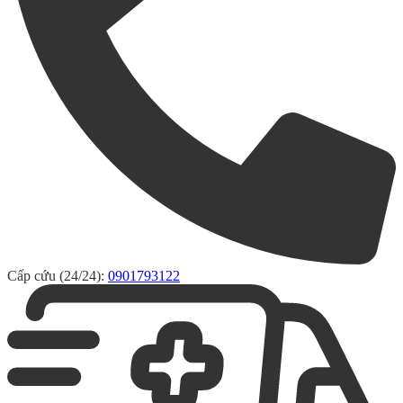
Cấp cứu (24/24):
0901793122