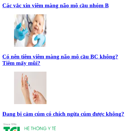
Các vắc xin viêm màng não mô cầu nhóm B
Có nên tiêm viêm màng não mô cầu BC không?
Tiêm mấy mũi?
Đang bị cảm cúm có chích ngừa cúm được không?