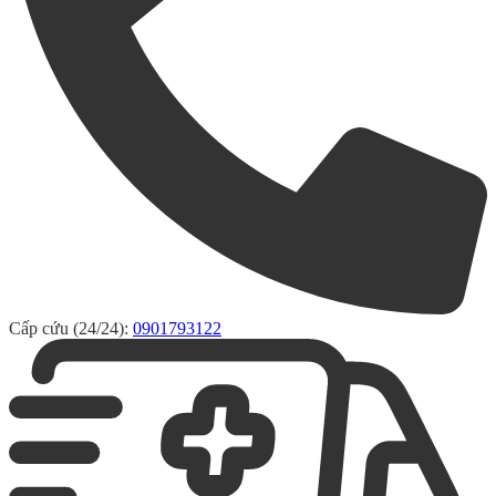
Cấp cứu (24/24):
0901793122