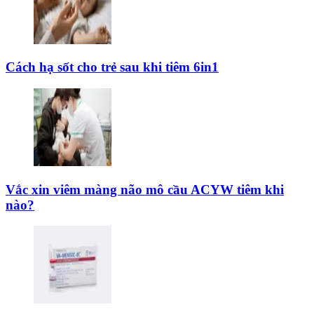
Cách hạ sốt cho trẻ sau khi tiêm 6in1
Vắc xin viêm màng não mô cầu ACYW tiêm khi
nào?