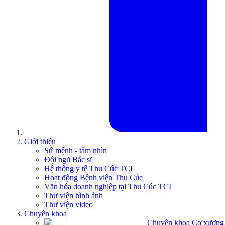
Giới thiệu
Sứ mệnh - tầm nhìn
Đội ngũ Bác sĩ
Hệ thống y tế Thu Cúc TCI
Hoạt động Bệnh viện Thu Cúc
Văn hóa doanh nghiệp tại Thu Cúc TCI
Thư viện hình ảnh
Thư viện video
Chuyên khoa
Chuyên khoa Cơ xương