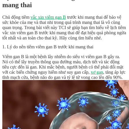
mang thai
Chủ động tiêm
vắc xin viêm gan B
trước khi mang thai để bảo vệ
sức khỏe của mẹ và thai nhi trong quá trình mang thai là vô cùng
quan trọng. Trong bài viết này TCI sẽ giúp bạn tìm hiểu về lịch tiêm
vắc xin viêm gan B trước khi mang thai để đạt hiệu quả phòng ngừa
tốt nhất và an toàn cho thai kỳ. Hãy cùng tìm hiểu nhé.
1. Lý do nên tiêm viêm gan B trước khi mang thai
Viêm gan B là một bệnh lây nhiễm do siêu vi viêm gan B gây ra.
Nó có thể lây truyền thông qua đường máu, dịch tiết và tác động
tiêu cực đến lá gan. Khi mắc bệnh, người bệnh có thể phải đối mặt
với các biến chứng nguy hiểm như suy gan cấp,
xơ gan
, tăng áp lực
tĩnh mạch cửa, bệnh não do gan và tỷ lệ tử vong cao lên đến 90%.