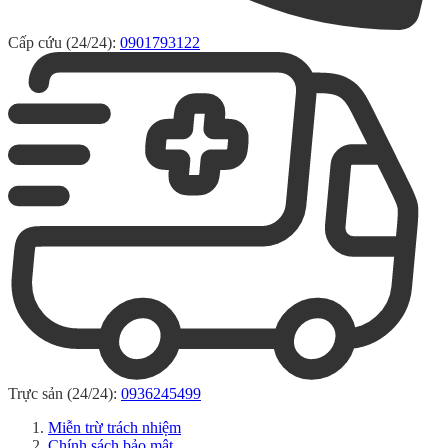
Cấp cứu (24/24):
0901793122
Trực sản (24/24):
0936245499
Miễn trừ trách nhiệm
Chính sách bảo mật