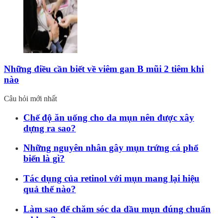
Những điều cần biết về viêm gan B mũi 2 tiêm khi
nào
Câu hỏi mới nhất
Chế độ ăn uống cho da mụn nên được xây
dựng ra sao?
Những nguyên nhân gây mụn trứng cá phổ
biến là gì?
Tác dụng của retinol với mụn mang lại hiệu
quả thế nào?
Làm sao để chăm sóc da dầu mụn đúng chuẩn