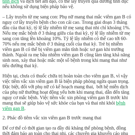
tinh dịch
và dịch tiết âm đạo, có thể lây truyền qua đường tình dục
nếu không sử dụng biện pháp bảo vệ.
– Lây truyền từ mẹ sang con: Phụ nữ mang thai mắc viêm gan B có
nguy cơ lây truyền bệnh cho con cái cao. Trong giai đoạn 3 tháng
đầu của thai kỳ, tỷ lệ lây nhiễm từ mẹ sang thai nhi chỉ khoảng 1%.
Nếu mẹ mắc bệnh ở 3 tháng giữa của thai kỳ, tỷ lệ lây nhiễm từ mẹ
sang con tăng lên khoảng 10%. Tỷ lệ lây nhiễm có thể cao tới 60-
70% nếu mẹ mắc bệnh ở 3 tháng cuối của thai kỳ. Trẻ bị nhiễm
viêm gan B có thể bị viêm gan mãn tính hoặc xơ gan khi trưởng
thành. Ngoài ra mẹ bầu nhiễm viêm gan B cũng làm tăng khả năng
sinh non, xảy thai hoặc mắc một số bệnh trong khi mang thai như
tiểu đường thai kỳ.
Hiện tại, chưa có thuốc chữa trị hoàn toàn cho viêm gan B, vì vậy
việc tiêm vắc xin viêm gan B là biện pháp phòng ngừa quan trọng.
Đặc biệt, đối với phụ nữ có kế hoạch mang thai, bởi hệ miễn dịch
của phụ nữ thường hoạt động yếu hơn khi mang thai, dẫn đến tăng
nguy cơ mắc bệnh. Việc tiêm vắc xin phòng viêm gan B trước khi
mang thai sẽ giúp bảo vệ sức khỏe của bạn và thai nhi khỏi
bệnh
viêm gan B
.
2. Phác đồ tiêm vắc xin viêm gan B trước mang thai
Để cơ thể có thời gian tạo ra đầy đủ kháng thể phòng bệnh, đồng
thời đảm bảo an toàn cho thai nhi, các chuyên gia khuyến cáo phụ