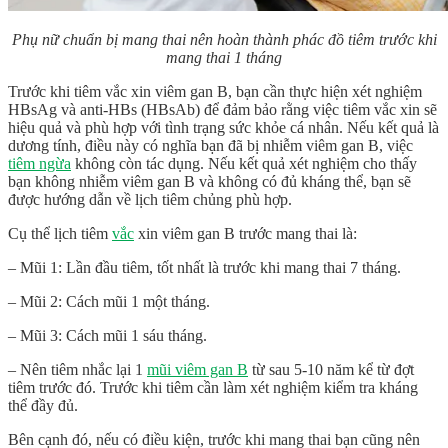
Phụ nữ chuẩn bị mang thai nên hoàn thành phác đồ tiêm trước khi
mang thai 1 tháng
Trước khi tiêm vắc xin viêm gan B, bạn cần thực hiện xét nghiệm
HBsAg và anti-HBs (HBsAb) để đảm bảo rằng việc tiêm vắc xin sẽ
hiệu quả và phù hợp với tình trạng sức khỏe cá nhân. Nếu kết quả là
dương tính, điều này có nghĩa bạn đã bị nhiễm viêm gan B, việc
tiêm ngừa
không còn tác dụng. Nếu kết quả xét nghiệm cho thấy
bạn không nhiễm viêm gan B và không có đủ kháng thể, bạn sẽ
được hướng dẫn về lịch tiêm chủng phù hợp.
Cụ thể lịch tiêm
vắc
xin viêm gan B trước mang thai là:
– Mũi 1: Lần đầu tiêm, tốt nhất là trước khi mang thai 7 tháng.
– Mũi 2: Cách mũi 1 một tháng.
– Mũi 3: Cách mũi 1 sáu tháng.
– Nên tiêm nhắc lại 1
mũi viêm gan B
từ sau 5-10 năm kể từ đợt
tiêm trước đó. Trước khi tiêm cần làm xét nghiệm kiểm tra kháng
thể đầy đủ.
Bên cạnh đó, nếu có điều kiện, trước khi mang thai bạn cũng nên