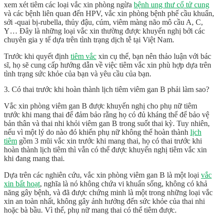
xem xét tiêm các loại vắc xin phòng ngừa
bệnh ung thư cổ tử cung
và các bệnh liên quan đến HPV, vắc xin phòng bệnh phế cầu khuẩn,
sởi -quai bị-rubella, thủy đậu, cúm, viêm màng não mô cầu A, C,
Y… Đây là những loại vắc xin thường được khuyến nghị bởi các
chuyên gia y tế dựa trên tình trạng dịch tễ tại Việt Nam.
Trước khi quyết định
tiêm vắc
xin cụ thể, bạn nên thảo luận với bác
sĩ, họ sẽ cung cấp hướng dẫn về việc tiêm vắc xin phù hợp dựa trên
tình trạng sức khỏe của bạn và yêu cầu của bạn.
3. Có thai trước khi hoàn thành lịch tiêm viêm gan B phải làm sao?
Vắc xin phòng viêm gan B được khuyến nghị cho phụ nữ tiêm
trước khi mang thai để đảm bảo rằng họ có đủ kháng thể để bảo vệ
bản thân và thai nhi khỏi viêm gan B trong suốt thai kỳ. Tuy nhiên,
nếu vì một lý do nào đó khiến phụ nữ không thể hoàn thành
lịch
tiêm
gồm 3 mũi vắc xin trước khi mang thai, họ có thai trước khi
hoàn thành lịch tiêm thì vẫn có thể được khuyến nghị tiêm vắc xin
khi đang mang thai.
Dựa trên các nghiên cứu, vắc xin phòng viêm gan B là một loại
vắc
xin bất hoạt
, nghĩa là nó không chứa vi khuẩn sống, không có khả
năng gây bệnh, và đã được chứng minh là một trong những loại vắc
xin an toàn nhất, không gây ảnh hưởng đến sức khỏe của thai nhi
hoặc bà bầu. Vì thế, phụ nữ mang thai có thể tiêm được.