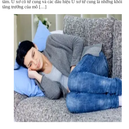
tâm. U xơ cổ tử cung và các dấu hiệu U xơ tử cung là những khối
tăng trưởng của mô […]