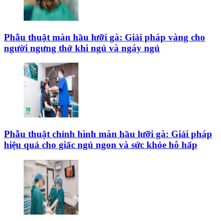
Phẫu thuật màn hầu lưỡi gà: Giải pháp vàng cho
người ngưng thở khi ngủ và ngáy ngủ
Phẫu thuật chỉnh hình màn hầu lưỡi gà: Giải pháp
hiệu quả cho giấc ngủ ngon và sức khỏe hô hấp