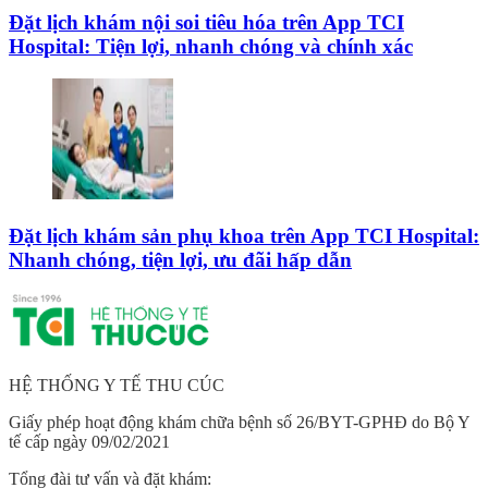
Đặt lịch khám nội soi tiêu hóa trên App TCI
Hospital: Tiện lợi, nhanh chóng và chính xác
Đặt lịch khám sản phụ khoa trên App TCI Hospital:
Nhanh chóng, tiện lợi, ưu đãi hấp dẫn
HỆ THỐNG Y TẾ THU CÚC
Giấy phép hoạt động khám chữa bệnh số 26/BYT-GPHĐ do Bộ Y
tế cấp ngày 09/02/2021
Tổng đài tư vấn và đặt khám: