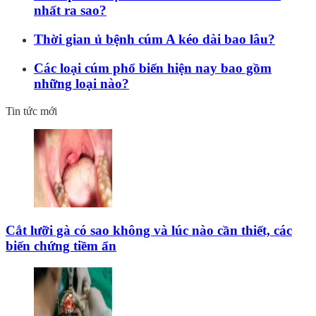
nhất ra sao?
Thời gian ủ bệnh cúm A kéo dài bao lâu?
Các loại cúm phổ biến hiện nay bao gồm
những loại nào?
Tin tức mới
Cắt lưỡi gà có sao không và lúc nào cần thiết, các
biến chứng tiềm ẩn