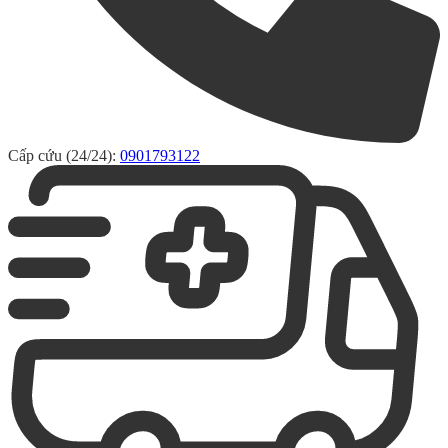
Cấp cứu (24/24):
0901793122