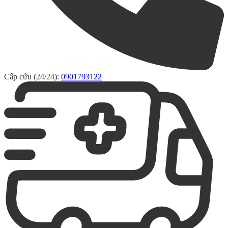
Cấp cứu (24/24):
0901793122