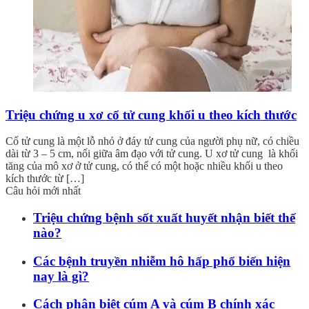
Triệu chứng u xơ cổ tử cung khối u theo kích thước
Cổ tử cung là một lỗ nhỏ ở đáy tử cung của người phụ nữ, có chiều
dài từ 3 – 5 cm, nối giữa âm đạo với tử cung. U xơ tử cung là khối
tăng của mô xơ ở tử cung, có thể có một hoặc nhiều khối u theo
kích thước từ […]
Câu hỏi mới nhất
Triệu chứng bệnh sốt xuất huyết nhận biết thế
nào?
Các bệnh truyền nhiễm hô hấp phổ biến hiện
nay là gì?
Cách phân biệt cúm A và cúm B chính xác