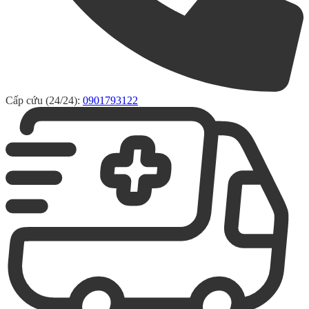
Cấp cứu (24/24):
0901793122