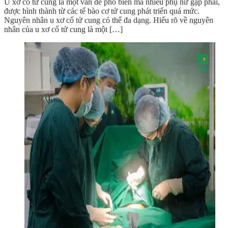
U xơ cổ tử cung là một vấn đề phổ biến mà nhiều phụ nữ gặp phải,
được hình thành từ các tế bào cơ tử cung phát triển quá mức.
Nguyên nhân u xơ cổ tử cung có thể đa dạng. Hiểu rõ về nguyên
nhân của u xơ cổ tử cung là một […]