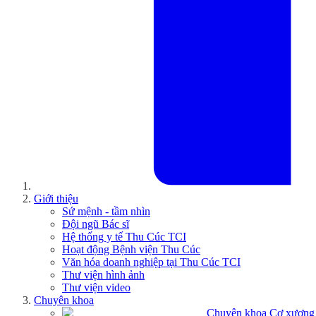
Giới thiệu
Sứ mệnh - tầm nhìn
Đội ngũ Bác sĩ
Hệ thống y tế Thu Cúc TCI
Hoạt động Bệnh viện Thu Cúc
Văn hóa doanh nghiệp tại Thu Cúc TCI
Thư viện hình ảnh
Thư viện video
Chuyên khoa
Chuyên khoa Cơ xương