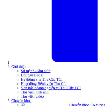
Giới thiệu
Sứ mệnh - tầm nhìn
Đội ngũ Bác sĩ
Hệ thống y tế Thu Cúc TCI
Hoạt động Bệnh viện Thu Cúc
Văn hóa doanh nghiệp tại Thu Cúc TCI
Thư viện hình ảnh
Thư viện video
Chuyên khoa
Chuyên khoa Cơ xương