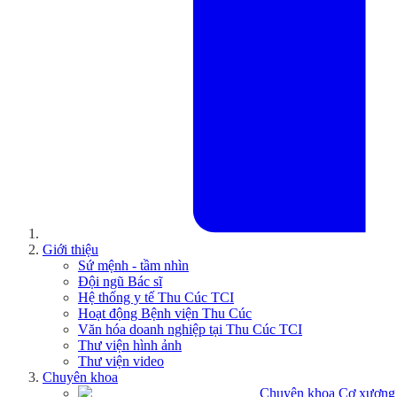
Giới thiệu
Sứ mệnh - tầm nhìn
Đội ngũ Bác sĩ
Hệ thống y tế Thu Cúc TCI
Hoạt động Bệnh viện Thu Cúc
Văn hóa doanh nghiệp tại Thu Cúc TCI
Thư viện hình ảnh
Thư viện video
Chuyên khoa
Chuyên khoa Cơ xương