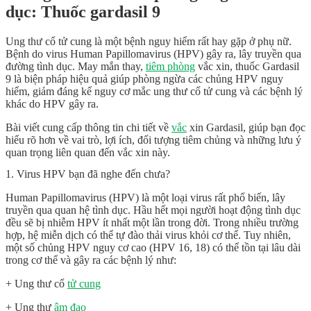
dục: Thuốc gardasil 9
Ung thư cổ tử cung là một bệnh nguy hiểm rất hay gặp ở phụ nữ.
Bệnh do virus Human Papillomavirus (HPV) gây ra, lây truyền qua
đường tình dục. May mắn thay,
tiêm phòng
vắc xin, thuốc Gardasil
9 là biện pháp hiệu quả giúp phòng ngừa các chủng HPV nguy
hiểm, giảm đáng kể nguy cơ mắc ung thư cổ tử cung và các bệnh lý
khác do HPV gây ra.
Bài viết cung cấp thông tin chi tiết về
vắc
xin Gardasil, giúp bạn đọc
hiểu rõ hơn về vai trò, lợi ích, đối tượng tiêm chủng và những lưu ý
quan trọng liên quan đến vắc xin này.
1. Virus HPV bạn đã nghe đến chưa?
Human Papillomavirus (HPV) là một loại virus rất phổ biến, lây
truyền qua quan hệ tình dục. Hầu hết mọi người hoạt động tình dục
đều sẽ bị nhiễm HPV ít nhất một lần trong đời. Trong nhiều trường
hợp, hệ miễn dịch có thể tự đào thải virus khỏi cơ thể. Tuy nhiên,
một số chủng HPV nguy cơ cao (HPV 16, 18) có thể tồn tại lâu dài
trong cơ thể và gây ra các bệnh lý như:
+ Ung thư cổ
tử cung
+ Ung thư
âm đạo