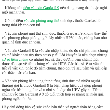
– Không nên
tiêm vắc xin Gardasil 9
nếu đang mang thai hoặc nghi
ngờ mang thai.
– Có thể tiêm
vắc xin phòng ung thư
sinh dục,
thuốc Gardasil 9
trong thời kỳ cho con bú.
– Vắc xin phòng ung thư sinh dục, thuốc Gardasil 9 không thay thế
các phương pháp phòng ngừa lây nhiễm HPV khác, chẳng hạn như
quan hệ tình dục an toàn.
– Vắc xin Gardasil 9 là vắc xin nhập khẩu, do đó chi phí tiêm chủng
có thể khác nhau tùy theo cơ sở y tế. Lời khuyên là nên chọn những
cơ sở tiêm chủng
có những bác sĩ, điều dưỡng tiêm chủng giỏi,
được đào tạo về tiêm chủng vắc xin HPV. Các bác sĩ sẽ tư vấn chi
tiết về vắc xin, phác đồ tiêm chủng, theo dõi trẻ sau tiêm và giải đáp
các thắc mắc của bạn.
– Vắc xin phòng bệnh ung thư đường sinh dục mà nhiều người
thường gọi là
thuốc Gardasil
9 là biện pháp hiệu quả giúp phòng
ngừa các bệnh ung thư và u nhú sinh dục do HPV gây ra. Tiêm
chủng vắc xin Gardasil 9 ở độ tuổi thích hợp sẽ mang lại hiệu quả
phòng ngừa tối ưu.
Hãy chủ động bảo vệ sức khỏe bản thân và người thân bằng cách