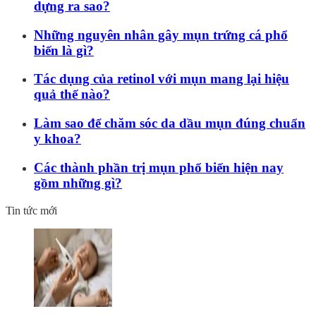
dựng ra sao?
Những nguyên nhân gây mụn trứng cá phổ
biến là gì?
Tác dụng của retinol với mụn mang lại hiệu
quả thế nào?
Làm sao để chăm sóc da dầu mụn đúng chuẩn
y khoa?
Các thành phần trị mụn phổ biến hiện nay
gồm những gì?
Tin tức mới