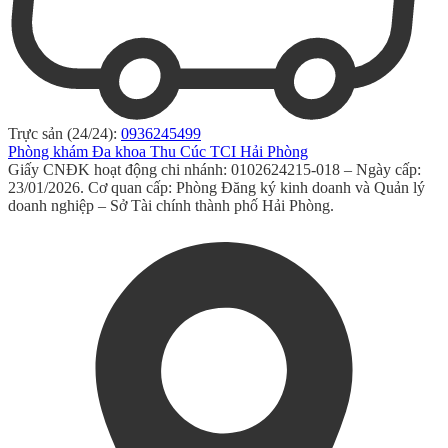
Trực sản (24/24):
0936245499
Phòng khám Đa khoa Thu Cúc TCI Hải Phòng
Giấy CNĐK hoạt động chi nhánh: 0102624215-018 – Ngày cấp:
23/01/2026. Cơ quan cấp: Phòng Đăng ký kinh doanh và Quản lý
doanh nghiệp – Sở Tài chính thành phố Hải Phòng.