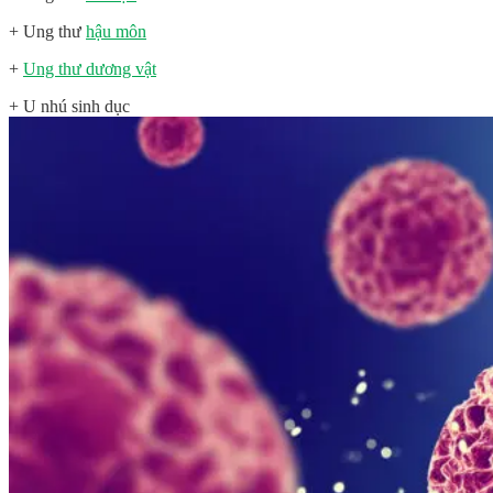
+ Ung thư
hậu môn
+
Ung thư dương vật
+ U nhú sinh dục