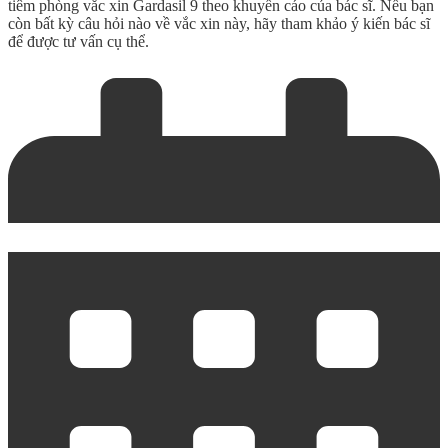
tiêm phòng vắc xin Gardasil 9 theo khuyến cáo của bác sĩ. Nếu bạn
còn bất kỳ câu hỏi nào về vắc xin này, hãy tham khảo ý kiến bác sĩ
để được tư vấn cụ thể.