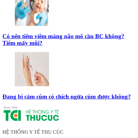
Có nên tiêm viêm màng não mô cầu BC không?
Tiêm mấy mũi?
Đang bị cảm cúm có chích ngừa cúm được không?
HỆ THỐNG Y TẾ THU CÚC