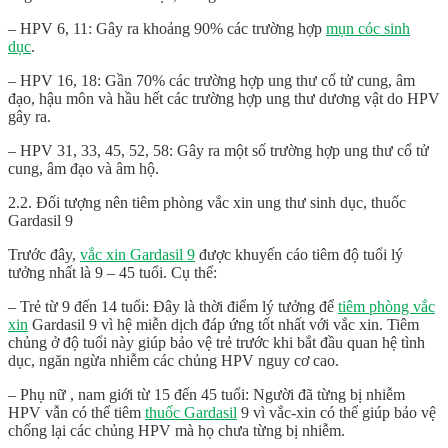
– HPV 6, 11: Gây ra khoảng 90% các trường hợp
mụn cóc sinh
dục
.
– HPV 16, 18: Gần 70% các trường hợp ung thư cổ tử cung, âm
đạo, hậu môn và hầu hết các trường hợp ung thư dương vật do HPV
gây ra.
– HPV 31, 33, 45, 52, 58: Gây ra một số trường hợp ung thư cổ tử
cung, âm đạo và âm hộ.
2.2. Đối tượng nên tiêm phòng vắc xin ung thư sinh dục, thuốc
Gardasil 9
Trước đây,
vắc xin Gardasil 9
được khuyến cáo tiêm độ tuổi lý
tưởng nhất là 9 – 45 tuổi. Cụ thể:
– Trẻ từ 9 đến 14 tuổi: Đây là thời điểm lý tưởng để
tiêm phòng vắc
xin
Gardasil 9 vì hệ miễn dịch đáp ứng tốt nhất với vắc xin. Tiêm
chủng ở độ tuổi này giúp bảo vệ trẻ trước khi bắt đầu quan hệ tình
dục, ngăn ngừa nhiễm các chủng HPV nguy cơ cao.
– Phụ nữ , nam giới từ 15 đến 45 tuổi: Người đã từng bị nhiễm
HPV vẫn có thể tiêm
thuốc Gardasil
9 vì vắc-xin có thể giúp bảo vệ
chống lại các chủng HPV mà họ chưa từng bị nhiễm.