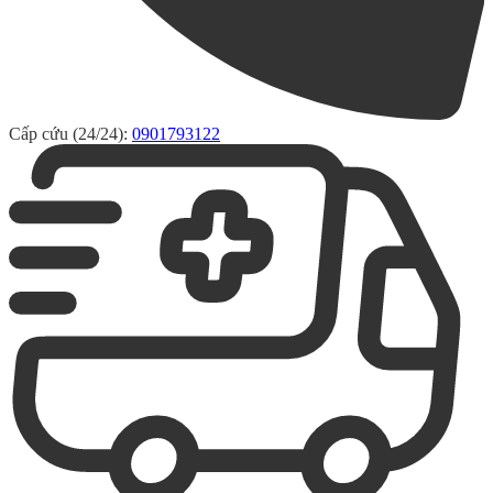
Cấp cứu (24/24):
0901793122