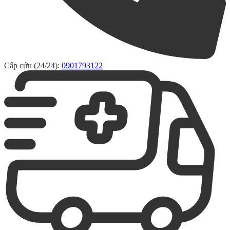
Cấp cứu (24/24):
0901793122