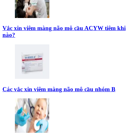
Vắc xin viêm màng não mô cầu ACYW tiêm khi
nào?
Các vắc xin viêm màng não mô cầu nhóm B