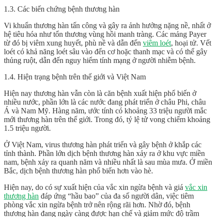
1.3. Các biến chứng bệnh thương hàn
Vi khuẩn thương hàn tấn công và gây ra ảnh hưởng nặng nề, nhất ở
hệ tiêu hóa như tổn thương vùng hồi manh tràng. Các mảng Payer
từ đó bị viêm xung huyết, phù nề và dẫn đến
viêm loét
, hoại tử. Vết
loét có khả năng loét sâu vào đến cơ hoặc thanh mạc và có thể gây
thủng ruột, dẫn đến nguy hiểm tính mạng ở người nhiễm bệnh.
1.4. Hiện trạng bệnh trên thế giới và Việt Nam
Hiện nay th­­ương hàn vẫn còn là căn bệnh xuất hiện phổ biến ở
nhiều n­­ước, phần lớn là các nước đang phát triển ở châu Phi, châu
Á và Nam Mỹ. Hàng năm, ước tính có khoảng 33 triệu ngư­ời mắc
mới th­­ương hàn trên thế giới. Trong đó, tỷ lệ tử vong chiếm khoảng
1.5 triệu người.
Ở Việt Nam, virus thương hàn phát triển và gây bệnh ở khắp các
tỉnh thành. Phần lớn dịch bệnh thương hàn xảy ra ở khu vực miền
nam, bệnh xảy ra quanh năm và nhiều nhất là sau mùa mưa. Ở miền
Bắc, dịch bệnh thương hàn phổ biến hơn vào hè.
Hiện nay, do có sự xuất hiện của vắc xin ngừa bệnh và
giá
vắc xin
thương hàn
đáp ứng “hầu bao” của đa số người dân, việc tiêm
phòng vắc xin ngừa bệnh trở nên rộng rãi hơn. Nhờ đó, bệnh
thương hàn đang ngày càng được hạn chế và giảm mức độ trầm