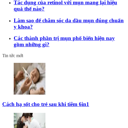
Tác dụng của retinol với mụn mang lại hiệu
quả thế nào?
Làm sao để chăm sóc da dầu mụn đúng chuẩn
y khoa?
Các thành phần trị mụn phổ biến hiện nay
gồm những gì?
Tin tức mới
Cách hạ sốt cho trẻ sau khi tiêm 6in1