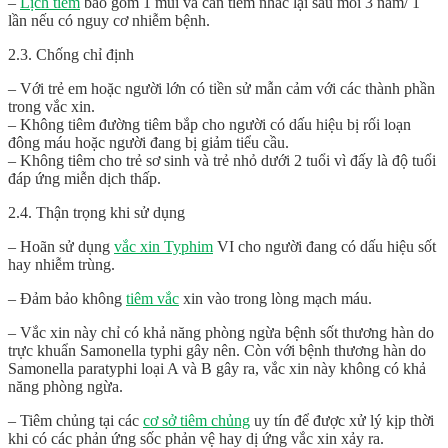
–
Lịch tiêm
bao gồm 1 mũi và cần tiêm nhắc lại sau mỗi 3 năm/ 1
lần nếu có nguy cơ nhiễm bệnh.
2.3. Chống chỉ định
– Với trẻ em hoặc người lớn có tiền sử mẫn cảm với các thành phần
trong vắc xin.
– Không tiêm đường tiêm bắp cho người có dấu hiệu bị rối loạn
đông máu hoặc người đang bị giảm tiểu cầu.
– Không tiêm cho trẻ sơ sinh và trẻ nhỏ dưới 2 tuổi vì đấy là độ tuổi
đáp ứng miễn dịch thấp.
2.4. Thận trọng khi sử dụng
– Hoãn sử dụng
vắc xin Typhim
VI cho người đang có dấu hiệu sốt
hay nhiễm trùng.
– Đảm bảo không
tiêm vắc
xin vào trong lòng mạch máu.
– Vắc xin này chỉ có khả năng phòng ngừa bệnh sốt thương hàn do
trực khuẩn Samonella typhi gây nên. Còn với bệnh thương hàn do
Samonella paratyphi loại A và B gây ra, vắc xin này không có khả
năng phòng ngừa.
– Tiêm chủng tại các
cơ sở tiêm chủng
uy tín để được xử lý kịp thời
khi có các phản ứng sốc phản vệ hay dị ứng vắc xin xảy ra.