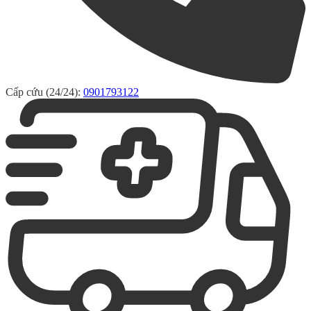
Cấp cứu (24/24):
0901793122