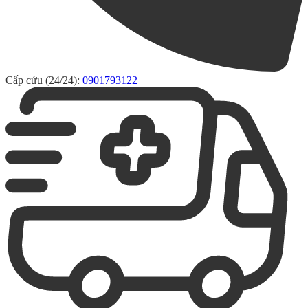
Cấp cứu (24/24):
0901793122