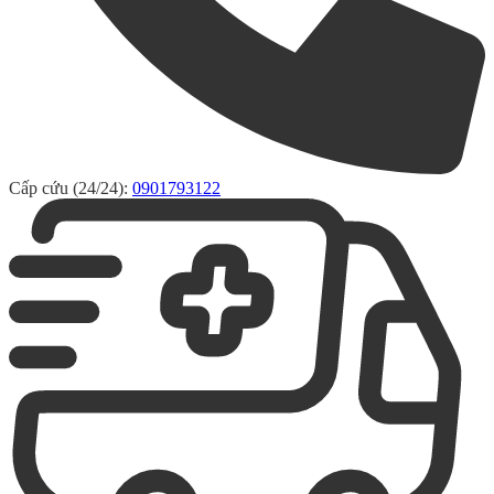
Cấp cứu (24/24):
0901793122