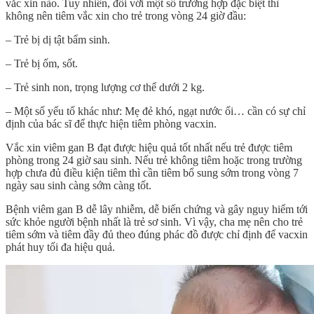
vắc xin nào. Tuy nhiên, đối với một số trường hợp đặc biệt thì
không nên tiêm vắc xin cho trẻ trong vòng 24 giờ đầu:
– Trẻ bị dị tật bẩm sinh.
– Trẻ bị ốm, sốt.
– Trẻ sinh non, trọng lượng cơ thể dưới 2 kg.
– Một số yếu tố khác như: Mẹ đẻ khó, ngạt nước ối… cần có sự chỉ
định của bác sĩ để thực hiện tiêm phòng vacxin.
Vắc xin viêm gan B đạt được hiệu quả tốt nhất nếu trẻ được tiêm
phòng trong 24 giờ sau sinh. Nếu trẻ không tiêm hoặc trong trường
hợp chưa đủ điều kiện tiêm thì cần tiêm bổ sung sớm trong vòng 7
ngày sau sinh càng sớm càng tốt.
Bệnh viêm gan B dễ lây nhiễm, dễ biến chứng và gây nguy hiểm tới
sức khỏe người bệnh nhất là trẻ sơ sinh. Vì vậy, cha mẹ nên cho trẻ
tiêm sớm và tiêm đầy đủ theo đúng phác đồ được chỉ định để vacxin
phát huy tối đa hiệu quả.