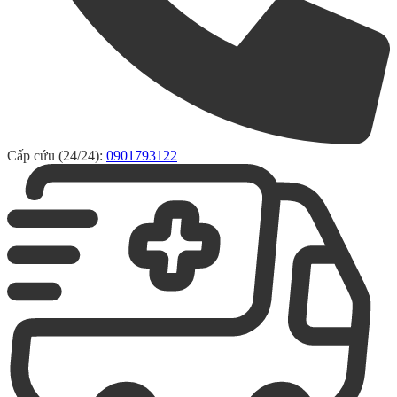
Cấp cứu (24/24):
0901793122