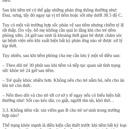
biến.
Sau khi tiêm trẻ có thể gặp những phản ứng thông thường như:
Đau, sưng, tấy đỏ ngay tại vị trí tiêm hoặc sốt nhẹ dưới 38.5 độ C.
Tuy có một vài trường hợp sốc phản vệ sau tiêm nhưng chiếm tỷ lệ
rất thấp. Do vậy, bố mẹ không cần quá lo lắng khi cho trẻ tiêm
phòng sớm. 24 giờ sau sinh là khoảng thời gian bé được chăm sóc
tại bệnh viện nên khi xuất hiện bất kỳ phản ứng nào sẽ được xử lý
kịp thời.
Tuy nhiên, sau khi tiêm phòng cha mẹ cần lưu ý một số điều sau:
– Theo dõi trẻ 30 phút sau khi tiêm và tiếp tục quan sát tình trạng
sức khỏe trẻ 24 giờ sau tiêm.
– Trẻ quấy khóc nhiều hơn. Không nên cho trẻ nằm bú, nên cho ăn
khi trẻ còn thức.
– Nên theo dõi và cho trẻ tới cơ sở y tế ngay nếu có biểu hiện bất
thường như: Sốt cao kéo dài, co giật, người tím tái, khó thở…
3.3. Không tiêm vắc xin viêm gan B cho trẻ sơ sinh trong trường
hợp nào?
Thể trạng khỏe mạnh là điều kiện cần thiết trước khi tiêm bất kỳ loại