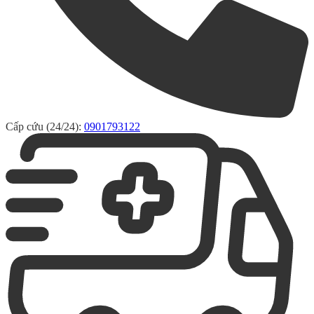
Cấp cứu (24/24):
0901793122