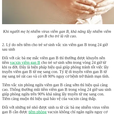
Khi người mẹ bị nhiễm virus viêm gan B, khả năng lây nhiễm viêm
gan B cho trẻ là rất cao.
2. Lý do nên tiêm cho trẻ sơ sinh vắc xin viêm gan B trong 24 giờ
sau sinh
Đối với các bà mẹ mắc viêm gan B thì thường được khuyên nên
tiêm
vacxin viêm gan B
cho trẻ sơ sinh sớm trong vòng 24 giờ từ
khi ra đời. Đây là biện pháp hiệu quả giúp phòng tránh tốt việc lây
truyền viêm gan B từ mẹ sang con. Tỷ lệ di truyền viêm gan B từ
mẹ sang trẻ rát cao và có tới 90% nguy cơ bệnh trở thành mạn tính.
Tiêm vắc xin phòng ngừa viêm gan B càng sớm thì hiệu quả càng
cao. Thông thường mũi tiêm viêm gan B trong vòng 24 giờ sau sinh
giúp phòng ngừa trên 90% khả năng lây truyền từ mẹ sang con.
Tiêm càng muộn thì hiệu quả bảo vệ của vacxin càng thấp.
Đối với những trẻ nhỏ được sinh ra từ các bà mẹ nhiễm virus viêm
gan B cần được
tiêm phòng
vacxin không chỉ ngăn ngừa nguy cơ