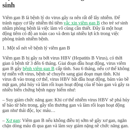
sinh
Viêm gan B là bệnh lý do virus gây ra nên rất dễ lây nhiễm. Để
tránh nguy cơ lây nhiễm thì tiêm
vắc xin viêm gan B
cho trẻ sơ sinh
nhằm phòng bệnh là việc làm vô cùng cần thiết. Đây là một hoạt
động tiêm có độ an toàn cao và đem lại nhiều lợi ích trong việc
phòng tránh nhiễm bệnh.
1. Một số nét về bệnh lý viêm gan B
Viêm gan B bị gây ra bởi virus HBV (Hepatitis B Virus), có thời
gian ủ bệnh từ 3 đến 6 tháng. Giai đoạn đầu hoạt động, virus viêm
gan B gây
bệnh viêm gan B
cấp tính. Sau 6 tháng, nếu cơ thể không
tự miễn với virus, bệnh sẽ chuyển sang giai đoạn mạn tính. Khi
virus đi vào trong cơ thể, virus HBV bắt đầu hoạt động, bám vào bề
mặt gan, phá hủy và làm rối loạn hoạt động của tế bào gan và gây ra
nhiều biến chứng bệnh nguy hiểm như:
– Suy giảm chức năng gan: Khi cơ thể nhiễm virus HBV sẽ phá hủy
tế bào từ bên trong, gây tổn thương gan và làm rối loạn hoạt động
gan như thải độc, lọc máu…
–
Xơ gan
: Viêm gan B nếu không điều trị sớm sẽ gây xơ gan, ngăn
chặn dòng máu đi qua gan và làm suy giảm nặng nề chức năng gan.