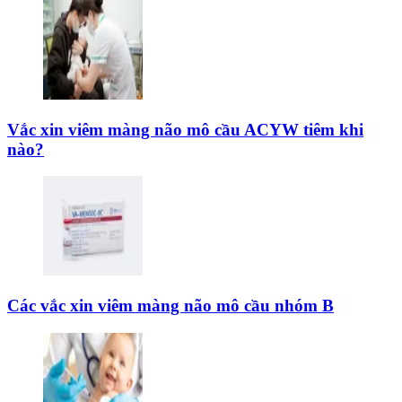
Vắc xin viêm màng não mô cầu ACYW tiêm khi
nào?
Các vắc xin viêm màng não mô cầu nhóm B