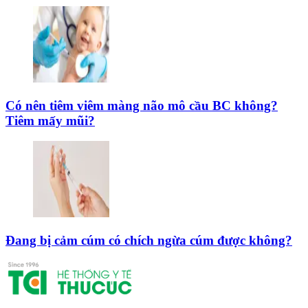
Có nên tiêm viêm màng não mô cầu BC không?
Tiêm mấy mũi?
Đang bị cảm cúm có chích ngừa cúm được không?