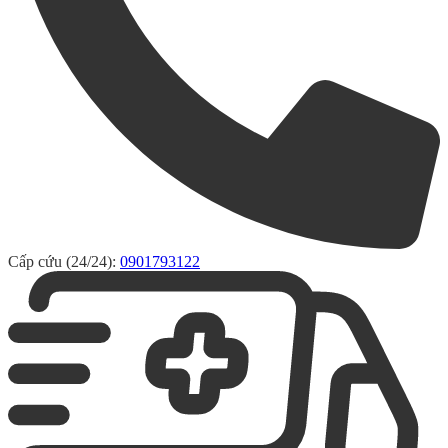
Cấp cứu (24/24):
0901793122