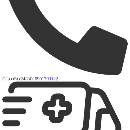
Cấp cứu (24/24):
0901793122