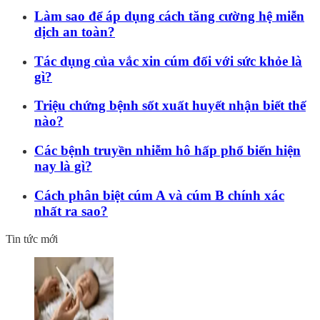
Làm sao để áp dụng cách tăng cường hệ miễn
dịch an toàn?
Tác dụng của vắc xin cúm đối với sức khỏe là
gì?
Triệu chứng bệnh sốt xuất huyết nhận biết thế
nào?
Các bệnh truyền nhiễm hô hấp phổ biến hiện
nay là gì?
Cách phân biệt cúm A và cúm B chính xác
nhất ra sao?
Tin tức mới