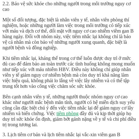
2.2. Bảo vệ sức khỏe cho những người trong môi trường nguy cơ
cao
Một số đối tượng, đặc biệt là nhân viên y tế, nhân viên phòng thí
nghiệm, hoặc những người làm việc trong môi trường có tiếp xúc
với máu và dịch cơ thể, đối mặt với nguy cơ cao nhiễm viêm gan B
hàng ngày. Đối với nhóm này, việc tiêm nhắc lại không chỉ là bảo
vệ cá nhân mà còn bảo vệ những người xung quanh, đặc biệt là
người bệnh và đồng nghiệp.
Khi tiêm nhắc lại, kháng thể trong cơ thể luôn được duy trì ở mức
đủ cao để đảm bảo an toàn trước các tình huống không mong muốn
như tiếp xúc với máu nhiễm HBV. Điều này không chỉ giúp nhân
viên y tế giảm nguy cơ nhiễm bệnh mà còn duy trì khả năng làm
việc hiệu quả, không phải lo lắng về việc lây nhiễm và có thể tập
trung tốt hơn vào công việc chăm sóc sức khỏe.
Bên cạnh nhân viên y tế, những người thuộc nhóm nguy cơ cao
khác như người mắc bệnh mãn tính, người có hệ miễn dịch suy yếu
cũng cần đặc biệt chú ý đến việc tiêm nhắc lại để giảm nguy cơ lây
nhiễm và biến chứng. Việc
tiêm phòng
đầy đủ và kịp thời giúp họ
duy trì sức khỏe ổn định, giảm bớt gánh nặng về y tế và chi phí điều
trị trong tương lai.
3. Lịch tiêm cơ bản và lịch tiêm nhắc lại vắc-xin viêm gan B