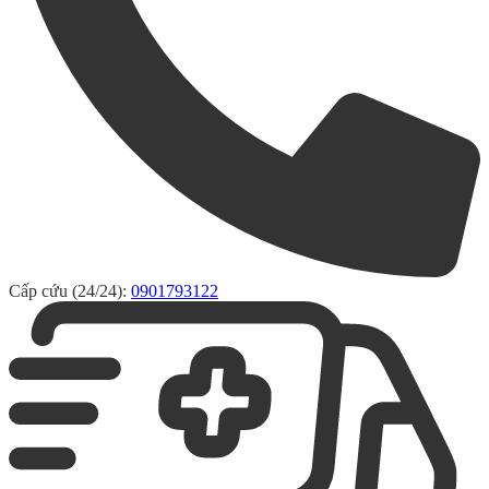
Cấp cứu (24/24):
0901793122