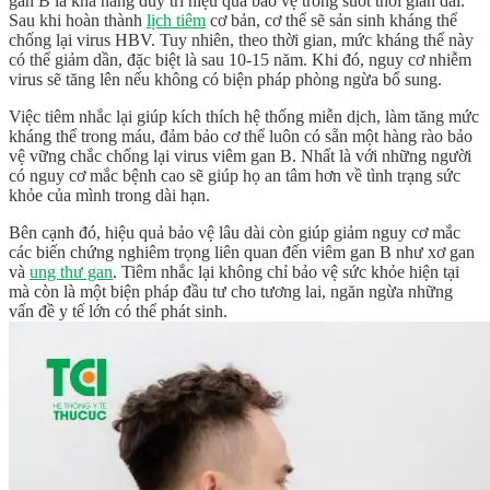
gan B là khả năng duy trì hiệu quả bảo vệ trong suốt thời gian dài.
Sau khi hoàn thành
lịch tiêm
cơ bản, cơ thể sẽ sản sinh kháng thể
chống lại virus HBV. Tuy nhiên, theo thời gian, mức kháng thể này
có thể giảm dần, đặc biệt là sau 10-15 năm. Khi đó, nguy cơ nhiễm
virus sẽ tăng lên nếu không có biện pháp phòng ngừa bổ sung.
Việc tiêm nhắc lại giúp kích thích hệ thống miễn dịch, làm tăng mức
kháng thể trong máu, đảm bảo cơ thể luôn có sẵn một hàng rào bảo
vệ vững chắc chống lại virus viêm gan B. Nhất là với những người
có nguy cơ mắc bệnh cao sẽ giúp họ an tâm hơn về tình trạng sức
khỏe của mình trong dài hạn.
Bên cạnh đó, hiệu quả bảo vệ lâu dài còn giúp giảm nguy cơ mắc
các biến chứng nghiêm trọng liên quan đến viêm gan B như xơ gan
và
ung thư gan
. Tiêm nhắc lại không chỉ bảo vệ sức khỏe hiện tại
mà còn là một biện pháp đầu tư cho tương lai, ngăn ngừa những
vấn đề y tế lớn có thể phát sinh.