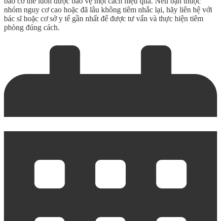
bảo cơ thể luôn được bảo vệ một cách hiệu quả. Nếu bạn thuộc
nhóm nguy cơ cao hoặc đã lâu không tiêm nhắc lại, hãy liên hệ với
bác sĩ hoặc cơ sở y tế gần nhất để được tư vấn và thực hiện tiêm
phòng đúng cách.