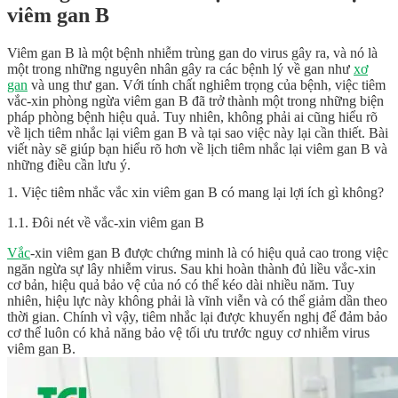
viêm gan B
Viêm gan B là một bệnh nhiễm trùng gan do virus gây ra, và nó là
một trong những nguyên nhân gây ra các bệnh lý về gan như
xơ
gan
và ung thư gan. Với tính chất nghiêm trọng của bệnh, việc tiêm
vắc-xin phòng ngừa viêm gan B đã trở thành một trong những biện
pháp phòng bệnh hiệu quả. Tuy nhiên, không phải ai cũng hiểu rõ
về lịch tiêm nhắc lại viêm gan B và tại sao việc này lại cần thiết. Bài
viết này sẽ giúp bạn hiểu rõ hơn về lịch tiêm nhắc lại viêm gan B và
những điều cần lưu ý.
1. Việc tiêm nhắc vắc xin viêm gan B có mang lại lợi ích gì không?
1.1. Đôi nét về vắc-xin viêm gan B
Vắc
-xin viêm gan B được chứng minh là có hiệu quả cao trong việc
ngăn ngừa sự lây nhiễm virus. Sau khi hoàn thành đủ liều vắc-xin
cơ bản, hiệu quả bảo vệ của nó có thể kéo dài nhiều năm. Tuy
nhiên, hiệu lực này không phải là vĩnh viễn và có thể giảm dần theo
thời gian. Chính vì vậy, tiêm nhắc lại được khuyến nghị để đảm bảo
cơ thể luôn có khả năng bảo vệ tối ưu trước nguy cơ nhiễm virus
viêm gan B.