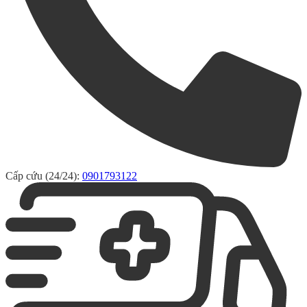
Cấp cứu (24/24):
0901793122