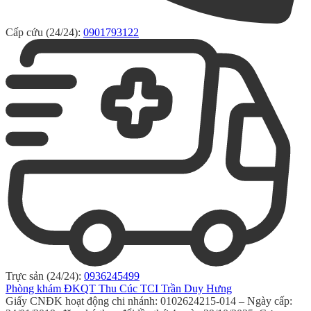
Cấp cứu (24/24):
0901793122
Trực sản (24/24):
0936245499
Phòng khám ĐKQT Thu Cúc TCI Trần Duy Hưng
Giấy CNĐK hoạt động chi nhánh: 0102624215-014 – Ngày cấp: