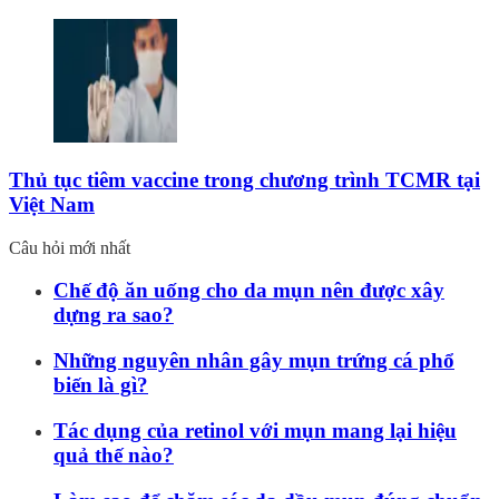
Thủ tục tiêm vaccine trong chương trình TCMR tại
Việt Nam
Câu hỏi mới nhất
Chế độ ăn uống cho da mụn nên được xây
dựng ra sao?
Những nguyên nhân gây mụn trứng cá phổ
biến là gì?
Tác dụng của retinol với mụn mang lại hiệu
quả thế nào?