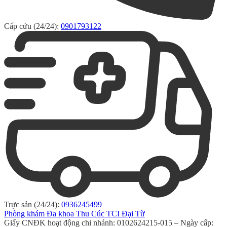
Cấp cứu (24/24):
0901793122
Trực sản (24/24):
0936245499
Phòng khám Đa khoa Thu Cúc TCI Đại Từ
Giấy CNĐK hoạt động chi nhánh: 0102624215-015 – Ngày cấp: