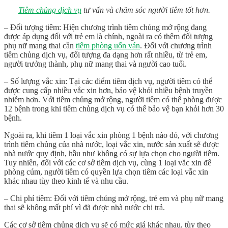
Tiêm chủng dịch vụ
tư vấn và chăm sóc người tiêm tốt hơn.
– Đối tượng tiêm: Hiện chương trình tiêm chủng mở rộng đang
được áp dụng đối với trẻ em là chính, ngoài ra có thêm đối tượng
phụ nữ mang thai cần
tiêm phòng uốn ván
. Đối với chương trình
tiêm chủng dịch vụ, đối tượng đa dạng hơn rất nhiều, từ trẻ em,
người trưởng thành, phụ nữ mang thai và người cao tuổi.
– Số lượng vắc xin: Tại các điểm tiêm dịch vụ, người tiêm có thể
được cung cấp nhiều vắc xin hơn, bảo vệ khỏi nhiều bệnh truyền
nhiễm hơn. Với tiêm chủng mở rộng, người tiêm có thể phòng được
12 bệnh trong khi tiêm chủng dịch vụ có thể bảo vệ bạn khỏi hơn 30
bệnh.
Ngoài ra, khi tiêm 1 loại vắc xin phòng 1 bệnh nào đó, với chương
trình tiêm chủng của nhà nước, loại vắc xin, nước sản xuất sẽ được
nhà nước quy định, hầu như không có sự lựa chọn cho người tiêm.
Tuy nhiên, đối với các cơ sở tiêm dịch vụ, cùng 1 loại vắc xin để
phòng cúm, người tiêm có quyền lựa chọn tiêm các loại vắc xin
khác nhau tùy theo kinh tế và nhu cầu.
– Chi phí tiêm: Đối với tiêm chủng mở rộng, trẻ em và phụ nữ mang
thai sẽ không mất phí vì đã được nhà nước chi trả.
Các cơ sở tiêm chủng dịch vụ sẽ có mức giá khác nhau, tùy theo