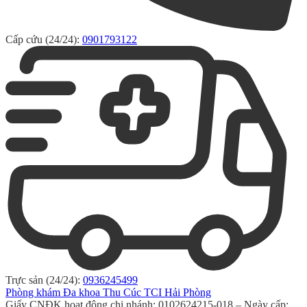
Cấp cứu (24/24):
0901793122
Trực sản (24/24):
0936245499
Phòng khám Đa khoa Thu Cúc TCI Hải Phòng
Giấy CNĐK hoạt động chi nhánh: 0102624215-018 – Ngày cấp: