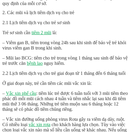
quy định của mỗi cơ sở.
2. Các mũi và lịch tiêm dịch vụ cho trẻ
2.1 Lịch tiêm dịch vụ cho trẻ sơ sinh
Trẻ sơ sinh cần
tiêm 2 mũi
là:
– Viêm gan B, tiêm trong vòng 24h sau khi sinh để bảo vệ trẻ khỏi
virus viêm gan B trong khi sinh.
– Mũi lao BCG: tiêm cho trẻ trong vòng 1 tháng sau sinh để bảo vệ
trẻ trước căn
bệnh lao
nguy hiểm.
2.2 Lịch tiêm dịch vụ cho trẻ giai đoạn từ 1 tháng đến 6 tháng tuổi
Ở giai đoạn này, trẻ cần tiêm các mũi vắc xin là:
–
Vắc xin phế cầu
: tiêm lúc trẻ được 6 tuần tuổi với 3 mũi tiêm theo
phác đồ mỗi mũi cách nhau 4 tuần và tiêm nhắc lại sau khi đã tiêm
mũi thứ 3 06 tháng. Những trẻ tiêm muộn sau 6 tháng hoặc 12
tháng sẽ có phác đồ tiêm chủng riêng.
– Vắc xin đường uống phòng virus Rota gây ra viêm dạ dày, ruột.
Có nhiều loại
vắc xin rota
cho khách hàng lựa chọn. Tùy vào việc
chọn loại vắc xin nào mà số liều cần uống sẽ khác nhau. Nếu uống