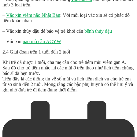
hợp 3 loại trên.
–
Vắc xin viêm não Nhật Bản
: Với mỗi loại vắc xin sẽ có phác đồ
tiêm khác nhau.
– Vắc xin thủy đậu để bảo vệ trẻ khỏi căn
bệnh thủy đậu
– Vắc xin
não mô cầu ACYW
2.4 Giai đoạn trên 1 tuổi đến 2 tuổi
Khi trẻ đã được 1 tuổi, cha mẹ cần cho trẻ tiêm mũi viêm gan A.
Sau đó cho trẻ tiêm nhắc lại các mũi ở trên theo như lịch tiêm chủng
bác sĩ đã hẹn trước.
Trên đây là các thông tin về số mũi và lịch tiêm dịch vụ cho trẻ em
từ sơ sinh đến 2 tuổi. Mong rằng các bậc phụ huynh có thể lưu ý và
ghi nhớ đưa trẻ đi tiêm đúng thời điểm.