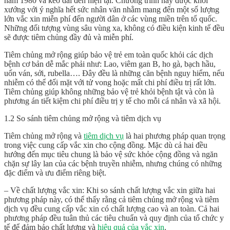
năm 1980 và kéo dài đến hiện tại. Chương trình này được khởi
xướng với ý nghĩa hết sức nhân văn nhằm mang đến một số lượng
lớn vắc xin miễn phí đến người dân ở các vùng miền trên tổ quốc.
Những đối tượng vùng sâu vùng xa, không có điều kiện kinh tế đều
sẽ được tiêm chủng đầy đủ và miễn phí.
Tiêm chủng mở rộng giúp bảo vệ trẻ em toàn quốc khỏi các dịch
bệnh cơ bản dễ mắc phải như: Lao, viêm gan B, ho gà, bạch hầu,
uốn ván, sởi, rubella…. Đây đều là những căn bệnh nguy hiểm, nếu
nhiễm có thể đối mặt với tử vong hoặc mất chi phí điều trị rất lớn.
Tiêm chủng giúp không những bảo vệ trẻ khỏi bệnh tật và còn là
phương án tiết kiệm chi phí điều trị y tế cho mỗi cá nhân và xã hội.
1.2 So sánh tiêm chủng mở rộng và tiêm dịch vụ
Tiêm chủng mở rộng và
tiêm dịch vụ
là hai phương pháp quan trọng
trong việc cung cấp vắc xin cho cộng đồng. Mặc dù cả hai đều
hướng đến mục tiêu chung là bảo vệ sức khỏe cộng đồng và ngăn
chặn sự lây lan của các bệnh truyền nhiễm, nhưng chúng có những
đặc điểm và ưu điểm riêng biệt.
– Về chất lượng vắc xin: Khi so sánh chất lượng vắc xin giữa hai
phương pháp này, có thể thấy rằng cả tiêm chủng mở rộng và tiêm
dịch vụ đều cung cấp vắc xin có chất lượng cao và an toàn. Cả hai
phương pháp đều tuân thủ các tiêu chuẩn và quy định của tổ chức y
tế để đảm bảo chất lượng và
hiệu quả của vắc xin
.