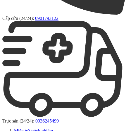
Cấp cứu (24/24):
0901793122
Trực sản (24/24):
0936245499
Miễn trừ trách nhiệm