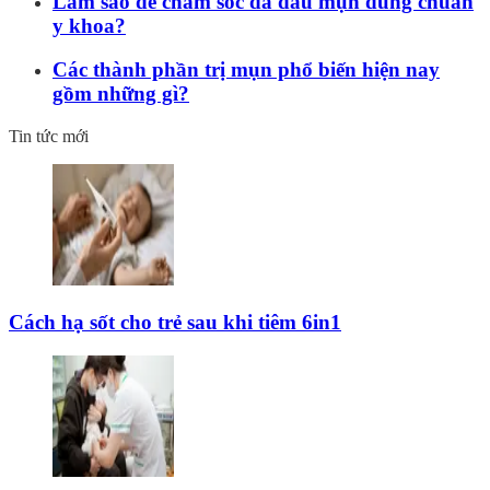
Làm sao để chăm sóc da dầu mụn đúng chuẩn
y khoa?
Các thành phần trị mụn phổ biến hiện nay
gồm những gì?
Tin tức mới
Cách hạ sốt cho trẻ sau khi tiêm 6in1