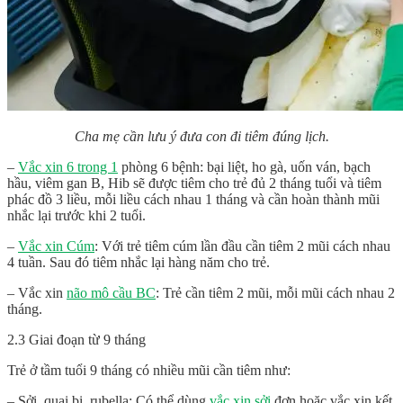
Cha mẹ cần lưu ý đưa con đi tiêm đúng lịch.
–
Vắc xin 6 trong 1
phòng 6 bệnh: bại liệt, ho gà, uốn ván, bạch
hầu, viêm gan B, Hib sẽ được tiêm cho trẻ đủ 2 tháng tuổi và tiêm
phác đồ 3 liều, mỗi liều cách nhau 1 tháng và cần hoàn thành mũi
nhắc lại trước khi 2 tuổi.
–
Vắc xin Cúm
: Với trẻ tiêm cúm lần đầu cần tiêm 2 mũi cách nhau
4 tuần. Sau đó tiêm nhắc lại hàng năm cho trẻ.
– Vắc xin
não mô cầu BC
: Trẻ cần tiêm 2 mũi, mỗi mũi cách nhau 2
tháng.
2.3 Giai đoạn từ 9 tháng
Trẻ ở tầm tuổi 9 tháng có nhiều mũi cần tiêm như:
– Sởi, quai bị, rubella: Có thể dùng
vắc xin sởi
đơn hoặc vắc xin kết