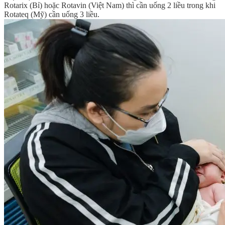
Rotarix (Bỉ) hoặc Rotavin (Việt Nam) thì cần uống 2 liều trong khi
Rotateq (Mỹ) cần uống 3 liều.