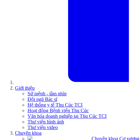
Giới thiệu
Sứ mệnh - tầm nhìn
Đội ngũ Bác sĩ
Hệ thống y tế Thu Cúc TCI
Hoạt động Bệnh viện Thu Cúc
Văn hóa doanh nghiệp tại Thu Cúc TCI
Thư viện hình ảnh
Thư viện video
Chuyên khoa
Chuyên khoa Cơ xương