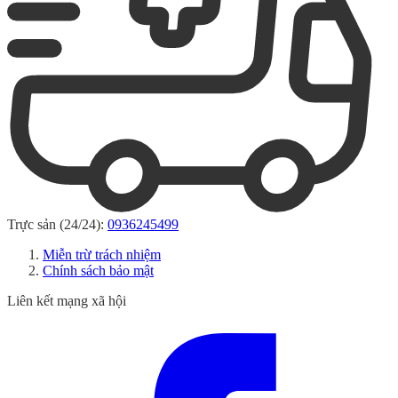
Trực sản (24/24):
0936245499
Miễn trừ trách nhiệm
Chính sách bảo mật
Liên kết mạng xã hội