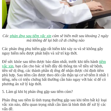
Các
phản ứng sau tiêm vắc xin
cúm sẽ biến mất sau khoảng 2 ngày
mà không để lại bất cứ di chứng nào
Các phản ứng phụ hiếm gặp rất hiếm khi xảy ra và sẽ không gây
nguy hiểm nếu được phát hiện và xử trí kịp thời.
Để sức khỏe sau tiêm được bảo đảm nhất, trước khi tiến hành
tiêm
vắc xin
, bạn cần cho bác sĩ biết đầy đủ thông tin về tiền sử bệnh,
tiền sử dị ứng, các thành phần dị ứng để nhận được chỉ định tiêm
phù hợp. Sau tiêm cần được theo dõi cẩn thận tại cơ sở tiêm ít nhất 1
tiếng, nếu có triệu chứng bất thường cần báo ngay với bác sĩ để có
phương án xử lý kịp thời.
5. Làm gì khi bị phản ứng gặp sau tiêm cúm?
Phản ứng sau tiêm là tình trạng thường gặp sau khi tiêm bất kỳ loại
vắc xin nào, điều quan trọng nhất cần làm là bình tĩnh để xử lý các
vấn đề.