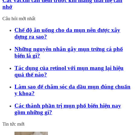
Các vacxin cần tiêm trước khi mang thai mẹ cần
nhớ
Câu hỏi mới nhất
Chế độ ăn uống cho da mụn nên được xây
dựng ra sao?
Những nguyên nhân gây mụn trứng cá phổ
biến là gì?
Tác dụng của retinol với mụn mang lại hiệu
quả thế nào?
Làm sao để chăm sóc da dầu mụn đúng chuẩn
y khoa?
Các thành phần trị mụn phổ biến hiện nay
gồm những gì?
Tin tức mới