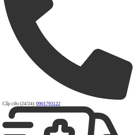
Cấp cứu (24/24):
0901793122