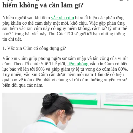
hiểm không và cần làm gì?
Nhiều người sau khi tiêm
vắc xin cúm
bị xuất hiện các phản ứng
phụ khiến cơ thể cảm thấy mệt mỏi, khó chịu. Việc gặp
phản ứng
sau tiêm vắc xin cúm
này có nguy hiểm không, cách xử lý như thế
nào? Trong bài viết này Thu Cúc TCI sẽ gửi tới bạn những thông
tin chi tiết.
1. Vắc xin Cúm có công dụng gì?
Vắc xin Cúm giúp phòng ngừa sự xâm nhập và tấn công của vi rút
cúm. Theo Tổ chức Y tế Thế giới,
tiêm phòng
vắc xin Cúm có hiệu
lực bảo vệ lên tới 90% và giúp giảm tỷ lệ tử vong do cúm lên 80%.
Tuy nhiên, vắc xin Cúm cần được tiêm mỗi năm 1 lần để có hiệu
quả bảo vệ toàn diện nhất vì chủng vi rút cúm thường xuyên có sự
biến đổi qua các năm.