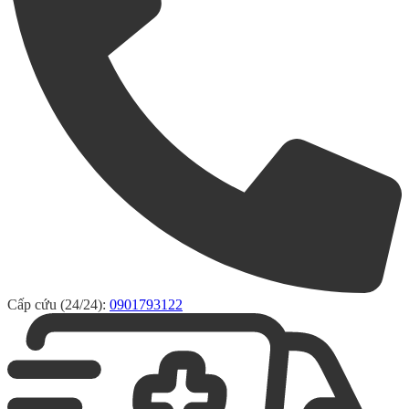
Cấp cứu (24/24):
0901793122