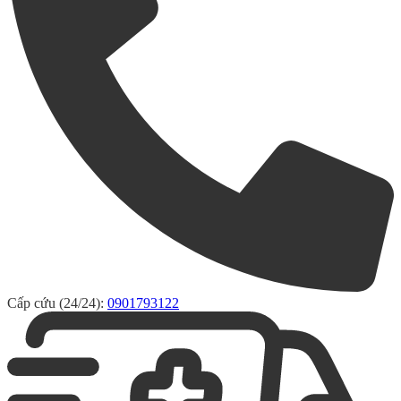
Cấp cứu (24/24):
0901793122