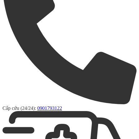
Cấp cứu (24/24):
0901793122