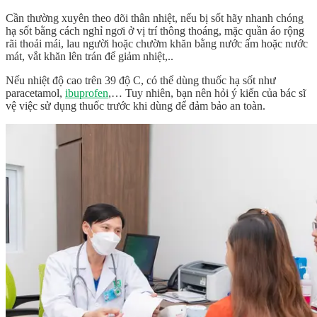
Cần thường xuyên theo dõi thân nhiệt, nếu bị sốt hãy nhanh chóng
hạ sốt bằng cách nghỉ ngơi ở vị trí thông thoáng, mặc quần áo rộng
rãi thoải mái, lau người hoặc chườm khăn bằng nước ấm hoặc nước
mát, vắt khăn lên trán để giảm nhiệt,..
Nếu nhiệt độ cao trên 39 độ C, có thể dùng thuốc hạ sốt như
paracetamol,
ibuprofen
,… Tuy nhiên, bạn nên hỏi ý kiến của bác sĩ
vệ việc sử dụng thuốc trước khi dùng để đảm bảo an toàn.