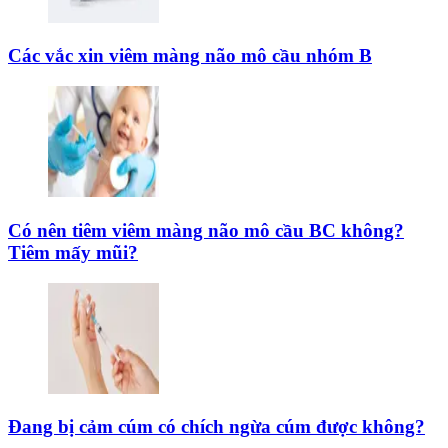
Các vắc xin viêm màng não mô cầu nhóm B
Có nên tiêm viêm màng não mô cầu BC không?
Tiêm mấy mũi?
Đang bị cảm cúm có chích ngừa cúm được không?