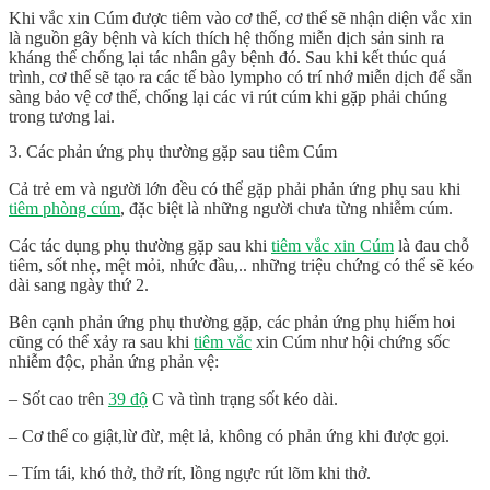
Khi vắc xin Cúm được tiêm vào cơ thể, cơ thể sẽ nhận diện vắc xin
là nguồn gây bệnh và kích thích hệ thống miễn dịch sản sinh ra
kháng thể chống lại tác nhân gây bệnh đó. Sau khi kết thúc quá
trình, cơ thể sẽ tạo ra các tế bào lympho có trí nhớ miễn dịch để sẵn
sàng bảo vệ cơ thể, chống lại các vi rút cúm khi gặp phải chúng
trong tương lai.
3. Các phản ứng phụ thường gặp sau tiêm Cúm
Cả trẻ em và người lớn đều có thể gặp phải phản ứng phụ sau khi
tiêm phòng cúm
, đặc biệt là những người chưa từng nhiễm cúm.
Các tác dụng phụ thường gặp sau khi
tiêm vắc xin Cúm
là đau chỗ
tiêm, sốt nhẹ, mệt mỏi, nhức đầu,.. những triệu chứng có thể sẽ kéo
dài sang ngày thứ 2.
Bên cạnh phản ứng phụ thường gặp, các phản ứng phụ hiếm hoi
cũng có thể xảy ra sau khi
tiêm vắc
xin Cúm như hội chứng sốc
nhiễm độc, phản ứng phản vệ:
– Sốt cao trên
39 độ
C và tình trạng sốt kéo dài.
– Cơ thể co giật,lừ đừ, mệt lả, không có phản ứng khi được gọi.
– Tím tái, khó thở, thở rít, lồng ngực rút lõm khi thở.