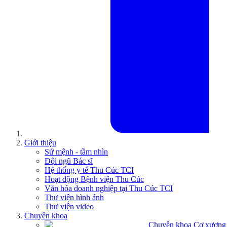
Giới thiệu
Sứ mệnh - tầm nhìn
Đội ngũ Bác sĩ
Hệ thống y tế Thu Cúc TCI
Hoạt động Bệnh viện Thu Cúc
Văn hóa doanh nghiệp tại Thu Cúc TCI
Thư viện hình ảnh
Thư viện video
Chuyên khoa
Chuyên khoa Cơ xương