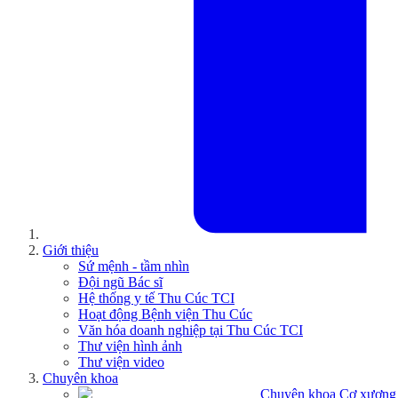
Giới thiệu
Sứ mệnh - tầm nhìn
Đội ngũ Bác sĩ
Hệ thống y tế Thu Cúc TCI
Hoạt động Bệnh viện Thu Cúc
Văn hóa doanh nghiệp tại Thu Cúc TCI
Thư viện hình ảnh
Thư viện video
Chuyên khoa
Chuyên khoa Cơ xương