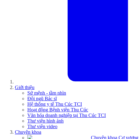
Giới thiệu
Sứ mệnh - tầm nhìn
Đội ngũ Bác sĩ
Hệ thống y tế Thu Cúc TCI
Hoạt động Bệnh viện Thu Cúc
Văn hóa doanh nghiệp tại Thu Cúc TCI
Thư viện hình ảnh
Thư viện video
Chuyên khoa
Chuyên khoa Cơ xương