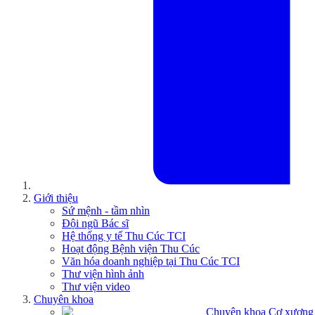
Giới thiệu
Sứ mệnh - tầm nhìn
Đội ngũ Bác sĩ
Hệ thống y tế Thu Cúc TCI
Hoạt động Bệnh viện Thu Cúc
Văn hóa doanh nghiệp tại Thu Cúc TCI
Thư viện hình ảnh
Thư viện video
Chuyên khoa
Chuyên khoa Cơ xương