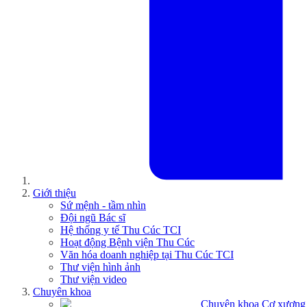
Giới thiệu
Sứ mệnh - tầm nhìn
Đội ngũ Bác sĩ
Hệ thống y tế Thu Cúc TCI
Hoạt động Bệnh viện Thu Cúc
Văn hóa doanh nghiệp tại Thu Cúc TCI
Thư viện hình ảnh
Thư viện video
Chuyên khoa
Chuyên khoa Cơ xương