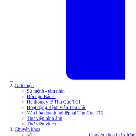
Giới thiệu
Sứ mệnh - tầm nhìn
Đội ngũ Bác sĩ
Hệ thống y tế Thu Cúc TCI
Hoạt động Bệnh viện Thu Cúc
Văn hóa doanh nghiệp tại Thu Cúc TCI
Thư viện hình ảnh
Thư viện video
Chuyên khoa
Chuyên khoa Cơ xương