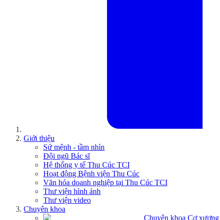
Giới thiệu
Sứ mệnh - tầm nhìn
Đội ngũ Bác sĩ
Hệ thống y tế Thu Cúc TCI
Hoạt động Bệnh viện Thu Cúc
Văn hóa doanh nghiệp tại Thu Cúc TCI
Thư viện hình ảnh
Thư viện video
Chuyên khoa
Chuyên khoa Cơ xương