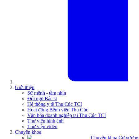
Giới thiệu
Sứ mệnh - tầm nhìn
Đội ngũ Bác sĩ
Hệ thống y tế Thu Cúc TCI
Hoạt động Bệnh viện Thu Cúc
Văn hóa doanh nghiệp tại Thu Cúc TCI
Thư viện hình ảnh
Thư viện video
Chuyên khoa
Chuyên khoa Cơ xương