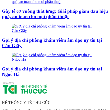
Gây tê cơ vuông thắt lưng: Giải pháp giảm đau hiệu
quả, an toàn cho mọi phẫu thuật
Gợi ý địa chỉ phòng khám viêm âm đạo uy tín tại
Cầu Giấy
Gợi ý địa chỉ phòng khám viêm âm đạo uy tín tại
Ngọc Hà
HỆ THỐNG Y TẾ THU CÚC