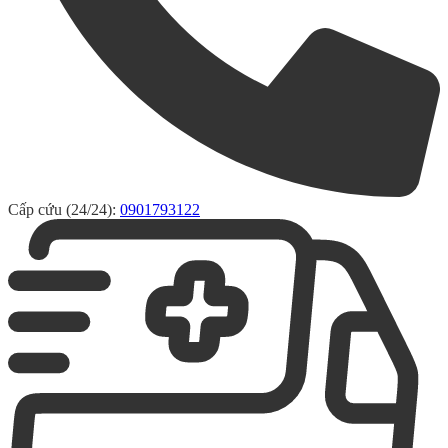
Cấp cứu (24/24):
0901793122