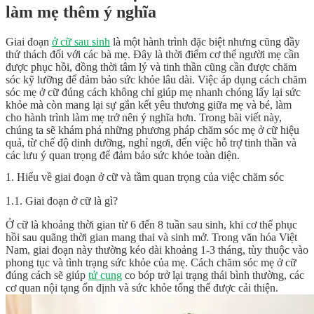
làm mẹ thêm ý nghĩa
Giai đoạn
ở cữ sau sinh
là một hành trình đặc biệt nhưng cũng đầy
thử thách đối với các bà mẹ. Đây là thời điểm cơ thể người mẹ cần
được phục hồi, đồng thời tâm lý và tinh thần cũng cần được chăm
sóc kỹ lưỡng để đảm bảo sức khỏe lâu dài. Việc áp dụng cách chăm
sóc mẹ ở cữ đúng cách không chỉ giúp mẹ nhanh chóng lấy lại sức
khỏe mà còn mang lại sự gắn kết yêu thương giữa mẹ và bé, làm
cho hành trình làm mẹ trở nên ý nghĩa hơn. Trong bài viết này,
chúng ta sẽ khám phá những phương pháp chăm sóc mẹ ở cữ hiệu
quả, từ chế độ dinh dưỡng, nghỉ ngơi, đến việc hỗ trợ tinh thần và
các lưu ý quan trọng để đảm bảo sức khỏe toàn diện.
1. Hiểu về giai đoạn ở cữ và tầm quan trọng của việc chăm sóc
1.1. Giai đoạn ở cữ là gì?
Ở cữ là khoảng thời gian từ 6 đến 8 tuần sau sinh, khi cơ thể phục
hồi sau quãng thời gian mang thai và sinh mở. Trong văn hóa Việt
Nam, giai đoạn này thường kéo dài khoảng 1-3 tháng, tùy thuộc vào
phong tục và tình trạng sức khỏe của mẹ. Cách chăm sóc mẹ ở cữ
đúng cách sẽ giúp
tử cung
co bóp trở lại trạng thái bình thường, các
cơ quan nội tạng ổn định và sức khỏe tổng thể được cải thiện.