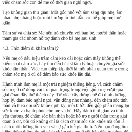
việc chăm sóc con để mẹ có thời gian nghỉ ngơi.
Tạo không gian thư giãn: Một góc nhỏ với ánh sáng dịu nhẹ, âm
nhạc nhẹ nhàng hoặc mùi hương từ tinh dầu có thể giúp mẹ thư
giãn.
Tâm sự và chia sẻ: Mẹ nên trò chuyện với bạn bè, người thân hoặc
tham gia các nhóm hỗ trợ dành cho bà mẹ sau sinh.
4.3. Thời điểm đi khám tâm lý
Nếu mẹ có dấu hiệu trầm cảm kéo dài hoặc cảm thấy không thể
kiểm soát cảm xúc, hãy tìm đến bác sĩ tâm lý hoặc chuyên gia sức
khỏe tâm thần. Việc can thiệp kịp thời là một phần quan trọng trong
chăm sóc mẹ ở cữ để đảm bảo sức khỏe lâu dài.
Hành trình làm mẹ là một trải nghiệm thiêng liêng, và
cách chăm
sóc mẹ ở cữ
đóng vai trò quan trọng trong việc giúp mẹ vượt qua
giai đoạn đầy thử thách này. Từ việc xây dựng chế độ dinh dưỡng
hợp lý, đảm bảo nghỉ ngơi, vận động nhẹ nhàng, đến chăm sóc tinh
thần và theo dõi sức khỏe định kỳ, mỗi bước đều góp phần mang lại
sức khỏe và hạnh phúc cho mẹ và bé. Hãy dành thời gian và tình
yêu thương để chăm sóc bản thân hoặc hỗ trợ người thân trong giai
đoạn ở cữ, bởi đó không chỉ là cách chăm sóc sức khỏe mà còn là
cách nuôi dưỡng tình yêu và sự gắn kết gia đình. Nếu bạn đang tìm
kiếm thêm thông tin về cách chăm sóc mẹ ở cữ, hãy tiếp tục theo dõi