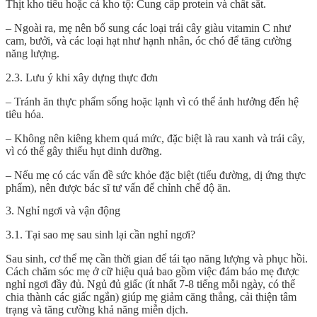
Thịt kho tiêu hoặc cá kho tộ: Cung cấp protein và chất sắt.
– Ngoài ra, mẹ nên bổ sung các loại trái cây giàu vitamin C như
cam, bưởi, và các loại hạt như hạnh nhân, óc chó để tăng cường
năng lượng.
2.3. Lưu ý khi xây dựng thực đơn
– Tránh ăn thực phẩm sống hoặc lạnh vì có thể ảnh hưởng đến hệ
tiêu hóa.
– Không nên kiêng khem quá mức, đặc biệt là rau xanh và trái cây,
vì có thể gây thiếu hụt dinh dưỡng.
– Nếu mẹ có các vấn đề sức khỏe đặc biệt (tiểu đường, dị ứng thực
phẩm), nên được bác sĩ tư vấn để chỉnh chế độ ăn.
3. Nghỉ ngơi và vận động
3.1. Tại sao mẹ sau sinh lại cần nghỉ ngơi?
Sau sinh, cơ thể mẹ cần thời gian để tái tạo năng lượng và phục hồi.
Cách chăm sóc mẹ ở cữ hiệu quả bao gồm việc đảm bảo mẹ được
nghỉ ngơi đầy đủ. Ngủ đủ giấc (ít nhất 7-8 tiếng mỗi ngày, có thể
chia thành các giấc ngắn) giúp mẹ giảm căng thẳng, cải thiện tâm
trạng và tăng cường khả năng miễn dịch.