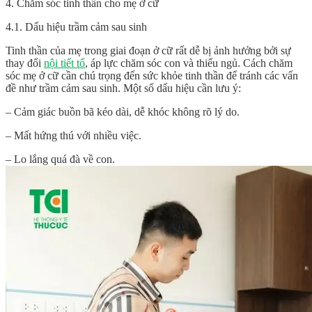
4. Chăm sóc tinh thần cho mẹ ở cữ
4.1. Dấu hiệu trầm cảm sau sinh
Tinh thần của mẹ trong giai đoạn ở cữ rất dễ bị ảnh hưởng bởi sự
thay đổi
nội tiết tố
, áp lực chăm sóc con và thiếu ngủ. Cách chăm
sóc mẹ ở cữ cần chú trọng đến sức khỏe tinh thần để tránh các vấn
đề như trầm cảm sau sinh. Một số dấu hiệu cần lưu ý:
– Cảm giác buồn bã kéo dài, dễ khóc không rõ lý do.
– Mất hứng thú với nhiều việc.
– Lo lắng quá đà về con.