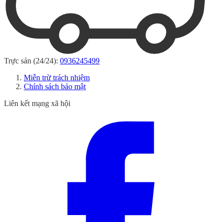
Trực sản (24/24):
0936245499
Miễn trừ trách nhiệm
Chính sách bảo mật
Liên kết mạng xã hội