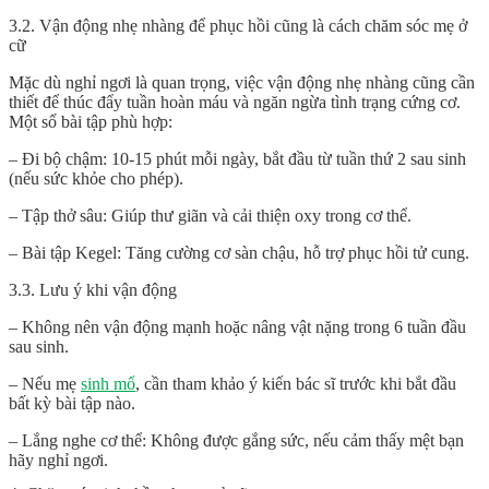
3.2. Vận động nhẹ nhàng để phục hồi cũng là cách chăm sóc mẹ ở
cữ
Mặc dù nghỉ ngơi là quan trọng, việc vận động nhẹ nhàng cũng cần
thiết để thúc đẩy tuần hoàn máu và ngăn ngừa tình trạng cứng cơ.
Một số bài tập phù hợp:
– Đi bộ chậm: 10-15 phút mỗi ngày, bắt đầu từ tuần thứ 2 sau sinh
(nếu sức khỏe cho phép).
– Tập thở sâu: Giúp thư giãn và cải thiện oxy trong cơ thể.
– Bài tập Kegel: Tăng cường cơ sàn chậu, hỗ trợ phục hồi tử cung.
3.3. Lưu ý khi vận động
– Không nên vận động mạnh hoặc nâng vật nặng trong 6 tuần đầu
sau sinh.
– Nếu mẹ
sinh mổ
, cần tham khảo ý kiến bác sĩ trước khi bắt đầu
bất kỳ bài tập nào.
– Lắng nghe cơ thể: Không được gắng sức, nếu cảm thấy mệt bạn
hãy nghỉ ngơi.