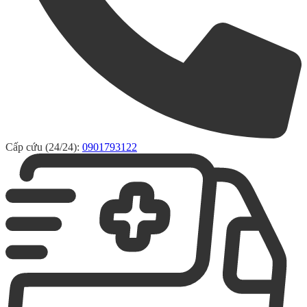
Cấp cứu (24/24):
0901793122