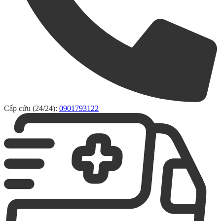
Cấp cứu (24/24):
0901793122