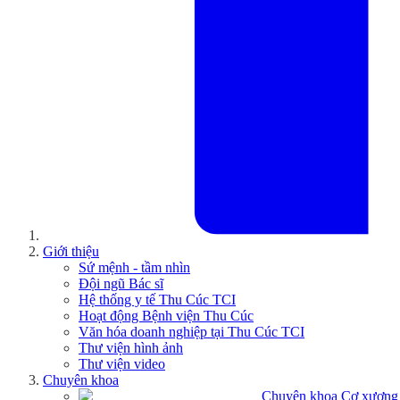
Giới thiệu
Sứ mệnh - tầm nhìn
Đội ngũ Bác sĩ
Hệ thống y tế Thu Cúc TCI
Hoạt động Bệnh viện Thu Cúc
Văn hóa doanh nghiệp tại Thu Cúc TCI
Thư viện hình ảnh
Thư viện video
Chuyên khoa
Chuyên khoa Cơ xương