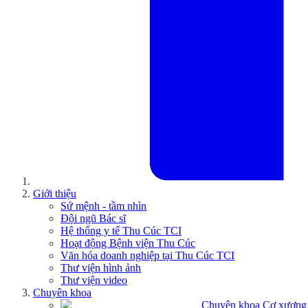
Giới thiệu
Sứ mệnh - tầm nhìn
Đội ngũ Bác sĩ
Hệ thống y tế Thu Cúc TCI
Hoạt động Bệnh viện Thu Cúc
Văn hóa doanh nghiệp tại Thu Cúc TCI
Thư viện hình ảnh
Thư viện video
Chuyên khoa
Chuyên khoa Cơ xương