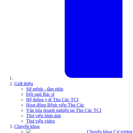
Giới thiệu
Sứ mệnh - tầm nhìn
Đội ngũ Bác sĩ
Hệ thống y tế Thu Cúc TCI
Hoạt động Bệnh viện Thu Cúc
Văn hóa doanh nghiệp tại Thu Cúc TCI
Thư viện hình ảnh
Thư viện video
Chuyên khoa
Chuyên khoa Cơ xương