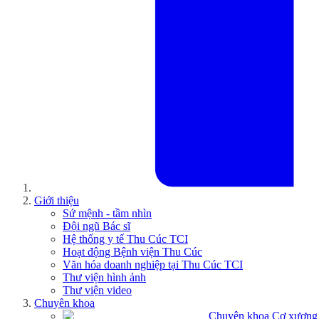
Giới thiệu
Sứ mệnh - tầm nhìn
Đội ngũ Bác sĩ
Hệ thống y tế Thu Cúc TCI
Hoạt động Bệnh viện Thu Cúc
Văn hóa doanh nghiệp tại Thu Cúc TCI
Thư viện hình ảnh
Thư viện video
Chuyên khoa
Chuyên khoa Cơ xương