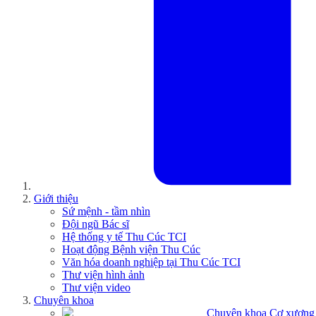
Giới thiệu
Sứ mệnh - tầm nhìn
Đội ngũ Bác sĩ
Hệ thống y tế Thu Cúc TCI
Hoạt động Bệnh viện Thu Cúc
Văn hóa doanh nghiệp tại Thu Cúc TCI
Thư viện hình ảnh
Thư viện video
Chuyên khoa
Chuyên khoa Cơ xương