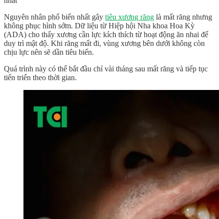
nhất
Nguyên nhân phổ biến nhất gây
tiêu xương răng
là mất răng nhưng
không phục hình sớm. Dữ liệu từ Hiệp hội Nha khoa Hoa Kỳ
(ADA) cho thấy xương cần lực kích thích từ hoạt động ăn nhai để
duy trì mật độ. Khi răng mất đi, vùng xương bên dưới không còn
chịu lực nên sẽ dần tiêu biến.
Quá trình này có thể bắt đầu chỉ vài tháng sau mất răng và tiếp tục
tiến triển theo thời gian.