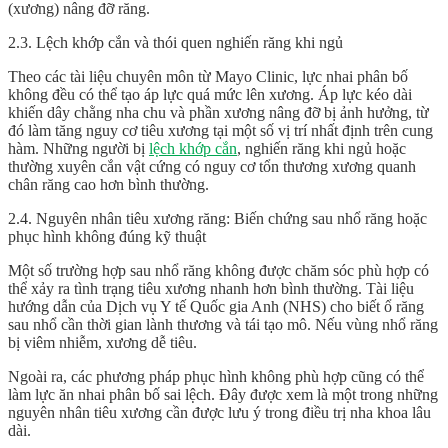
(xương) nâng đỡ răng.
2.3. Lệch khớp cắn và thói quen nghiến răng khi ngủ
Theo các tài liệu chuyên môn từ Mayo Clinic, lực nhai phân bố
không đều có thể tạo áp lực quá mức lên xương. Áp lực kéo dài
khiến dây chằng nha chu và phần xương nâng đỡ bị ảnh hưởng, từ
đó làm tăng nguy cơ tiêu xương tại một số vị trí nhất định trên cung
hàm. Những người bị
lệch khớp cắn
, nghiến răng khi ngủ hoặc
thường xuyên cắn vật cứng có nguy cơ tổn thương xương quanh
chân răng cao hơn bình thường.
2.4. Nguyên nhân tiêu xương răng: Biến chứng sau nhổ răng hoặc
phục hình không đúng kỹ thuật
Một số trường hợp sau nhổ răng không được chăm sóc phù hợp có
thể xảy ra tình trạng tiêu xương nhanh hơn bình thường. Tài liệu
hướng dẫn của Dịch vụ Y tế Quốc gia Anh (NHS) cho biết ổ răng
sau nhổ cần thời gian lành thương và tái tạo mô. Nếu vùng nhổ răng
bị viêm nhiễm, xương dễ tiêu.
Ngoài ra, các phương pháp phục hình không phù hợp cũng có thể
làm lực ăn nhai phân bố sai lệch. Đây được xem là một trong những
nguyên nhân tiêu xương cần được lưu ý trong điều trị nha khoa lâu
dài.