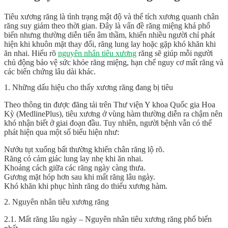
Tiêu xương răng là tình trạng mật độ và thể tích xương quanh chân
răng suy giảm theo thời gian. Đây là vấn đề răng miệng khá phổ
biến nhưng thường diễn tiến âm thầm, khiến nhiều người chỉ phát
hiện khi khuôn mặt thay đổi, răng lung lay hoặc gặp khó khăn khi
ăn nhai. Hiểu rõ
nguyên nhân tiêu xương
răng sẽ giúp mỗi người
chủ động bảo vệ sức khỏe răng miệng, hạn chế nguy cơ mất răng và
các biến chứng lâu dài khác.
1. Những dấu hiệu cho thấy xương răng đang bị tiêu
Theo thông tin được đăng tải trên Thư viện Y khoa Quốc gia Hoa
Kỳ (MedlinePlus), tiêu xương ở vùng hàm thường diễn ra chậm nên
khó nhận biết ở giai đoạn đầu. Tuy nhiên, người bệnh vẫn có thể
phát hiện qua một số biểu hiện như:
Nướu tụt xuống bất thường khiến chân răng lộ rõ.
Răng có cảm giác lung lay nhẹ khi ăn nhai.
Khoảng cách giữa các răng ngày càng thưa.
Gương mặt hóp hơn sau khi mất răng lâu ngày.
Khó khăn khi phục hình răng do thiếu xương hàm.
2. Nguyên nhân tiêu xương răng
2.1. Mất răng lâu ngày – Nguyên nhân tiêu xương răng phổ biến