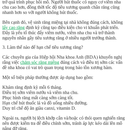
trở quá trình phục hồi mô. Người hút thuốc có nguy cơ viêm nha
chu cao hơn, đồng thời tốc độ tiêu xương quanh chân răng cũng
nhanh hơn so với người không hút thuốc.
Bên cạnh đó, vệ sinh răng miệng tại nhà không đúng cách, không
lấy cao răng
định kỳ cũng tạo điều kiện cho vi khuẩn phát triển.
Đây là yếu tố thúc đẩy viêm nướu, viêm nha chu và trở thành
nguyên nhân gây tiêu xương răng ở nhiều người trưởng thành.
3. Làm thế nào để hạn chế tiêu xương răng?
Các chuyên gia của Hiệp hội Nha khoa Anh (BDA) khuyến nghị
rằng việc
chăm sóc răng miệng
đúng cách và điều trị sớm các vấn
đề nha khoa có vai trò quan trọng trong bảo tồn xương hàm.
Một số biện pháp thường được áp dụng bao gồm:
Khám răng định kỳ mỗi 6 tháng.
Điều trị sớm viêm nướu và viêm nha chu.
Phục hình răng mất càng sớm càng tốt.
Hạn chế hút thuốc lá và đồ uống nhiều đường.
Duy trì chế độ ăn giàu canxi, vitamin D.
Ngoài ra, người bị lệch khớp cắn và/hoặc có thói quen nghiến răng
nên được kiểm tra để điều chỉnh sớm, tránh áp lực kéo dài lên mô
nâng đỡ răng.