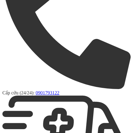
Cấp cứu (24/24):
0901793122