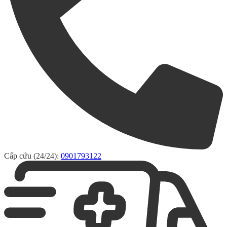
Cấp cứu (24/24):
0901793122