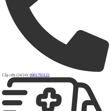
Cấp cứu (24/24):
0901793122