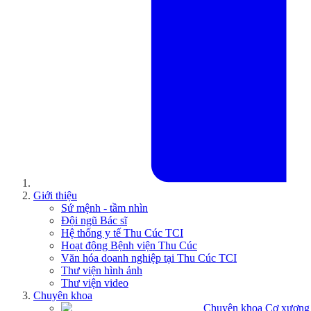
Giới thiệu
Sứ mệnh - tầm nhìn
Đội ngũ Bác sĩ
Hệ thống y tế Thu Cúc TCI
Hoạt động Bệnh viện Thu Cúc
Văn hóa doanh nghiệp tại Thu Cúc TCI
Thư viện hình ảnh
Thư viện video
Chuyên khoa
Chuyên khoa Cơ xương