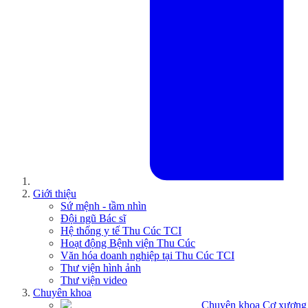
Giới thiệu
Sứ mệnh - tầm nhìn
Đội ngũ Bác sĩ
Hệ thống y tế Thu Cúc TCI
Hoạt động Bệnh viện Thu Cúc
Văn hóa doanh nghiệp tại Thu Cúc TCI
Thư viện hình ảnh
Thư viện video
Chuyên khoa
Chuyên khoa Cơ xương