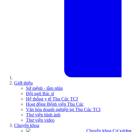
Giới thiệu
Sứ mệnh - tầm nhìn
Đội ngũ Bác sĩ
Hệ thống y tế Thu Cúc TCI
Hoạt động Bệnh viện Thu Cúc
Văn hóa doanh nghiệp tại Thu Cúc TCI
Thư viện hình ảnh
Thư viện video
Chuyên khoa
Chuyên khoa Cơ xương