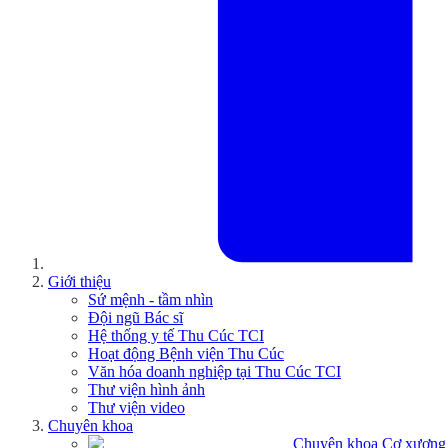
Giới thiệu
Sứ mệnh - tầm nhìn
Đội ngũ Bác sĩ
Hệ thống y tế Thu Cúc TCI
Hoạt động Bệnh viện Thu Cúc
Văn hóa doanh nghiệp tại Thu Cúc TCI
Thư viện hình ảnh
Thư viện video
Chuyên khoa
Chuyên khoa Cơ xương