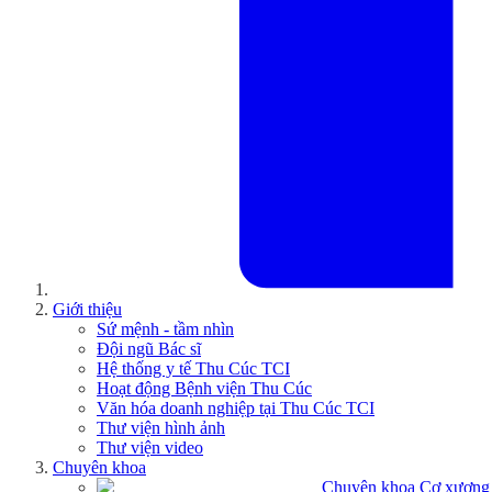
Giới thiệu
Sứ mệnh - tầm nhìn
Đội ngũ Bác sĩ
Hệ thống y tế Thu Cúc TCI
Hoạt động Bệnh viện Thu Cúc
Văn hóa doanh nghiệp tại Thu Cúc TCI
Thư viện hình ảnh
Thư viện video
Chuyên khoa
Chuyên khoa Cơ xương