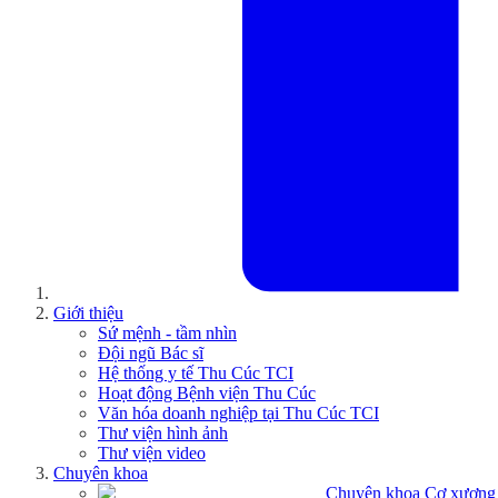
Giới thiệu
Sứ mệnh - tầm nhìn
Đội ngũ Bác sĩ
Hệ thống y tế Thu Cúc TCI
Hoạt động Bệnh viện Thu Cúc
Văn hóa doanh nghiệp tại Thu Cúc TCI
Thư viện hình ảnh
Thư viện video
Chuyên khoa
Chuyên khoa Cơ xương